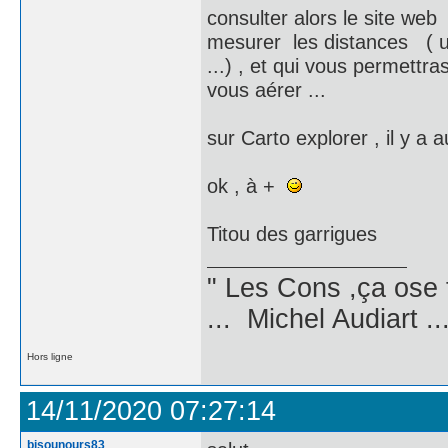
consulter alors le site web
mesurer les distances ( une 
...) , et qui vous permettr
vous aérer ...
sur Carto explorer , il y a au
ok , à +
Titou des garrigues
" Les Cons ,ça ose 
... Michel Audiart ..
Hors ligne
14/11/2020 07:27:14
bisounours83