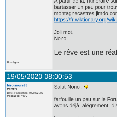
À partir de là, l’itinéraire
bartasser un peu pour trouve
montagnecastres.jimdo.co
https://fr.wiktionary.org/wik
Joli mot.
Nono
Le rêve est une réal
Hors ligne
19/05/2020 08:00:53
bisounours83
Salut Nono ,
Membre
Date d'inscription: 05/05/2007
Messages: 4600
farfouille un peu sur le Fo
avons déjà alégrement di