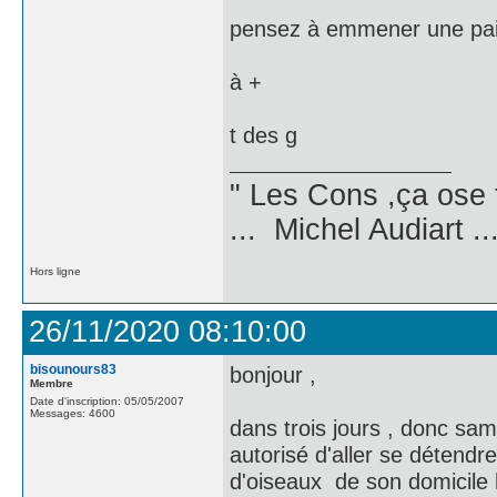
pensez à emmener une pair
à +
t des g
" Les Cons ,ça ose 
... Michel Audiart ..
Hors ligne
26/11/2020 08:10:00
bisounours83
bonjour ,
Membre
Date d'inscription: 05/05/2007
Messages: 4600
dans trois jours , donc sam
autorisé d'aller se détend
d'oiseaux de son domicile h