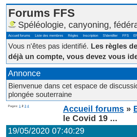
Forums FFS
Spéléologie, canyoning, fédér
Accueil forums
Liste des membres
Règles
Inscription
S'identifier
FFS
E
Vous n'êtes pas identifié.
Les règles d
déjà un compte, vous devez vous ide
Annonce
Bienvenue dans cet espace de discussion
plongée souterraine
Pages:
1
2
3
4
Accueil forums
»
le Covid 19 ...
19/05/2020 07:40:29