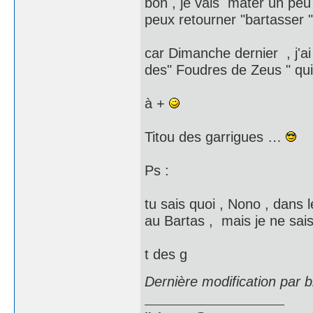
bon , je vais mater un peu 
peux retourner "bartasser 
car Dimanche dernier , j'a
des" Foudres de Zeus " 
à +
Titou des garrigues …
Ps :
tu sais quoi , Nono , dans 
au Bartas , mais je ne sai
t des g
Dernière modification par 