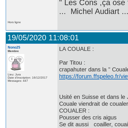
" Les Cons ,ça ose 
... Michel Audiart ..
Hors ligne
19/05/2020 11:08:01
Nono25
LA COUALE :
Membre
Par Titou :
crapahuter dans la " Couale
Lieu: Jura
https://forum.ffspeleo.fr/
Date d'inscription: 16/12/2017
Messages: 447
Usité en Suisse et dans le 
Couale viendrait de couale
COUALER :
Pousser des cris aigus
Se dit aussi coailler, couai