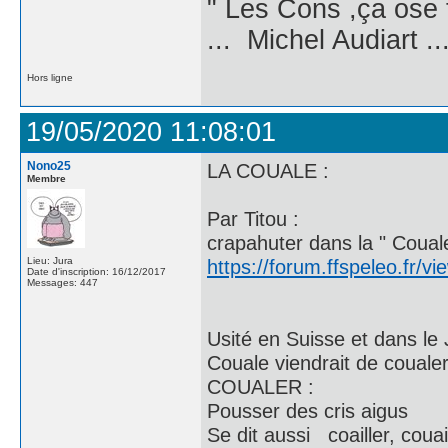
" Les Cons ,ça ose 
... Michel Audiart ..
Hors ligne
19/05/2020 11:08:01
Nono25
LA COUALE :
Membre
Par Titou :
crapahuter dans la " Couale
Lieu: Jura
https://forum.ffspeleo.fr/
Date d'inscription: 16/12/2017
Messages: 447
Usité en Suisse et dans le 
Couale viendrait de couale
COUALER :
Pousser des cris aigus
Se dit aussi coailler, couai