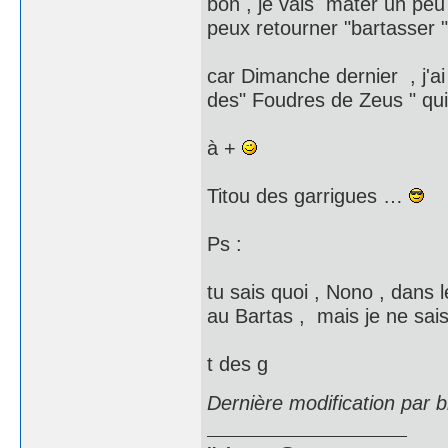
bon , je vais mater un peu 
peux retourner "bartasser 
car Dimanche dernier , j'a
des" Foudres de Zeus " 
à +
Titou des garrigues …
Ps :
tu sais quoi , Nono , dans 
au Bartas , mais je ne sai
t des g
Dernière modification par 