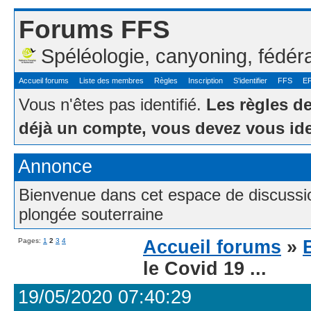
Forums FFS
Spéléologie, canyoning, fédér
Accueil forums
Liste des membres
Règles
Inscription
S'identifier
FFS
E
Vous n'êtes pas identifié.
Les règles d
déjà un compte, vous devez vous ide
Annonce
Bienvenue dans cet espace de discussion
plongée souterraine
Pages:
1
2
3
4
Accueil forums
»
le Covid 19 ...
19/05/2020 07:40:29