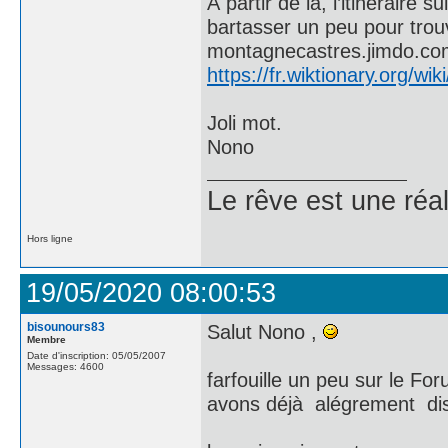
À partir de là, l’itinéraire
bartasser un peu pour trouve
montagnecastres.jimdo.co
https://fr.wiktionary.org/wik
Joli mot.
Nono
Le rêve est une réal
Hors ligne
19/05/2020 08:00:53
bisounours83
Salut Nono ,
Membre
Date d'inscription: 05/05/2007
Messages: 4600
farfouille un peu sur le Fo
avons déjà alégrement di