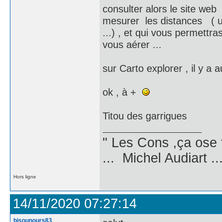
consulter alors le site web
mesurer les distances ( une 
...) , et qui vous permettr
vous aérer ...
sur Carto explorer , il y a au
ok , à +
Titou des garrigues
" Les Cons ,ça ose 
... Michel Audiart ..
Hors ligne
14/11/2020 07:27:14
bisounours83