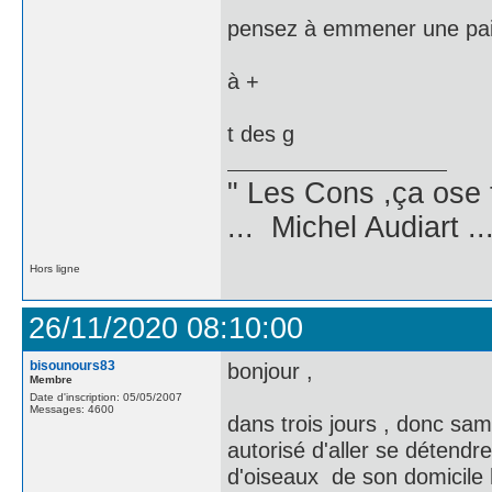
pensez à emmener une pair
à +
t des g
" Les Cons ,ça ose 
... Michel Audiart ..
Hors ligne
26/11/2020 08:10:00
bisounours83
bonjour ,
Membre
Date d'inscription: 05/05/2007
Messages: 4600
dans trois jours , donc sam
autorisé d'aller se détend
d'oiseaux de son domicile h