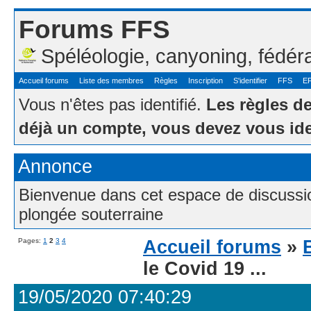
Forums FFS
Spéléologie, canyoning, fédér
Accueil forums
Liste des membres
Règles
Inscription
S'identifier
FFS
E
Vous n'êtes pas identifié.
Les règles d
déjà un compte, vous devez vous ide
Annonce
Bienvenue dans cet espace de discussion
plongée souterraine
Pages:
1
2
3
4
Accueil forums
»
le Covid 19 ...
19/05/2020 07:40:29