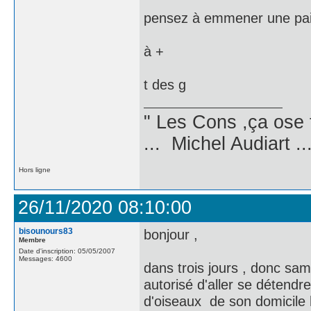
pensez à emmener une pair
à +
t des g
" Les Cons ,ça ose 
... Michel Audiart ..
Hors ligne
26/11/2020 08:10:00
bisounours83
bonjour ,
Membre
Date d'inscription: 05/05/2007
Messages: 4600
dans trois jours , donc sam
autorisé d'aller se détend
d'oiseaux de son domicile h