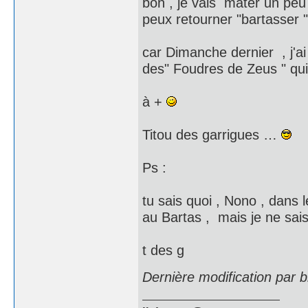
bon , je vais mater un peu 
peux retourner "bartasser 
car Dimanche dernier , j'a
des" Foudres de Zeus " 
à +
Titou des garrigues …
Ps :
tu sais quoi , Nono , dans 
au Bartas , mais je ne sai
t des g
Dernière modification par 