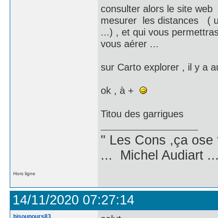
consulter alors le site web
mesurer les distances ( une 
...) , et qui vous permettr
vous aérer ...
sur Carto explorer , il y a au
ok , à +
Titou des garrigues
" Les Cons ,ça ose 
... Michel Audiart ..
Hors ligne
14/11/2020 07:27:14
bisounours83