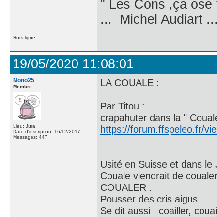
" Les Cons ,ça ose 
... Michel Audiart ..
Hors ligne
19/05/2020 11:08:01
Nono25
LA COUALE :
Membre
Par Titou :
crapahuter dans la " Couale
Lieu: Jura
https://forum.ffspeleo.fr/
Date d'inscription: 16/12/2017
Messages: 447
Usité en Suisse et dans le 
Couale viendrait de couale
COUALER :
Pousser des cris aigus
Se dit aussi coailler, couai