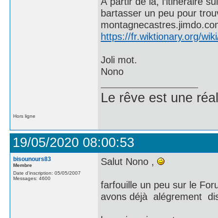
À partir de là, l’itinéraire
bartasser un peu pour trouve
montagnecastres.jimdo.co
https://fr.wiktionary.org/wik
Joli mot.
Nono
Le rêve est une réal
Hors ligne
19/05/2020 08:00:53
bisounours83
Salut Nono ,
Membre
Date d'inscription: 05/05/2007
Messages: 4600
farfouille un peu sur le Fo
avons déjà alégrement di