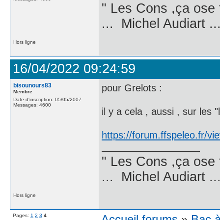
" Les Cons ,ça ose 
... Michel Audiart ..
Hors ligne
16/04/2022 09:24:59
bisounours83
pour Grelots :
Membre
Date d'inscription: 05/05/2007
Messages: 4600
il y a cela , aussi , sur les "l
https://forum.ffspeleo.fr/v
" Les Cons ,ça ose 
... Michel Audiart ..
Hors ligne
Pages:
1
2
3
4
Accueil forums
»
Bac à