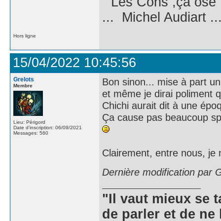
" Les Cons ,ça ose 
... Michel Audiart ..
Hors ligne
15/04/2022 10:45:56
Grelots
Bon sinon... mise à part un
Membre
et même je dirai poliment q
Chichi aurait dit à une ép
Ça cause pas beaucoup spélé
Lieu: Périgord
Date d'inscription: 06/09/2021
Messages: 560
Clairement, entre nous, je
Dernière modification par 
"Il vaut mieux se 
de parler et de ne 