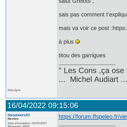
salut Grelots ,
sais pas comment t'expliquer
mais va voir ce post :https
à plus
titou des garrigues
" Les Cons ,ça ose 
... Michel Audiart ..
Hors ligne
16/04/2022 09:15:06
bisounours83
https://forum.ffspeleo.fr/v
Membre
Date d'inscription: 05/05/2007
Messages: 4600