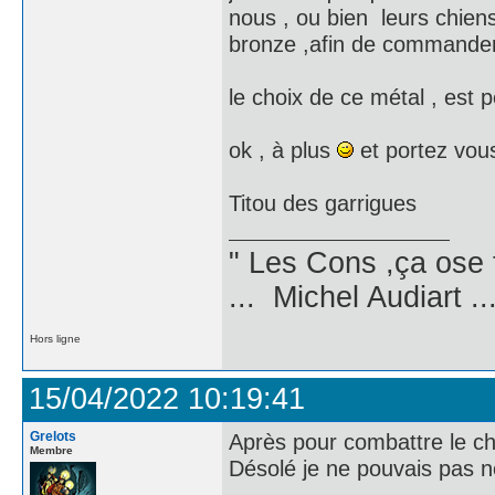
nous , ou bien leurs chien
bronze ,afin de commander 
le choix de ce métal , est p
ok , à plus
et portez vous
Titou des garrigues
" Les Cons ,ça ose 
... Michel Audiart ..
Hors ligne
15/04/2022 10:19:41
Grelots
Après pour combattre le cho
Membre
Désolé je ne pouvais pas n