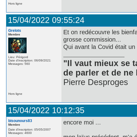
Hors ligne
15/04/2022 09:55:24
Grelots
Et on redécouvre les bienfa
Membre
grosse commission...
Qui avant la Covid était u
Lieu: Périgord
Date d'inscription: 06/09/2021
"Il vaut mieux se 
Messages: 560
de parler et de ne 
Pierre Desproges
Hors ligne
15/04/2022 10:12:35
bisounours83
encore moi ...
Membre
Date d'inscription: 05/05/2007
Messages: 4600
mon laïus précédent m'a ét