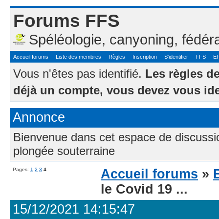
Forums FFS
Spéléologie, canyoning, fédér
Accueil forums
Liste des membres
Règles
Inscription
S'identifier
FFS
E
Vous n'êtes pas identifié.
Les règles d
déjà un compte, vous devez vous ide
Annonce
Bienvenue dans cet espace de discussion
plongée souterraine
Pages:
1
2
3
4
Accueil forums
»
le Covid 19 ...
15/12/2021 14:15:47