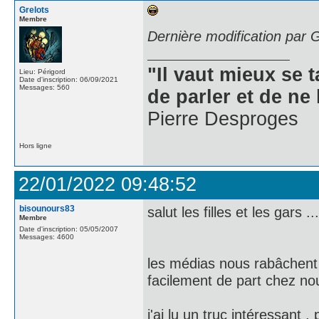
Grelots
Membre
Dernière modification par 
"Il vaut mieux se 
Lieu: Périgord
Date d'inscription: 06/09/2021
Messages: 560
de parler et de ne 
Pierre Desproges
Hors ligne
22/01/2022 09:48:52
bisounours83
salut les filles et les gars ...
Membre
Date d'inscription: 05/05/2007
Messages: 4600
les médias nous rabâchent 
facilement de part chez nou
j'ai lu un truc intéressant 