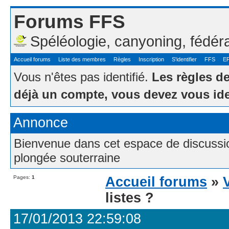
Forums FFS
Spéléologie, canyoning, fédér
Accueil forums
Liste des membres
Règles
Inscription
S'identifier
FFS
E
Vous n'êtes pas identifié.
Les règles d
déjà un compte, vous devez vous ide
Annonce
Bienvenue dans cet espace de discussion
plongée souterraine
Pages:
1
Accueil forums
»
listes ?
17/01/2013 22:59:08