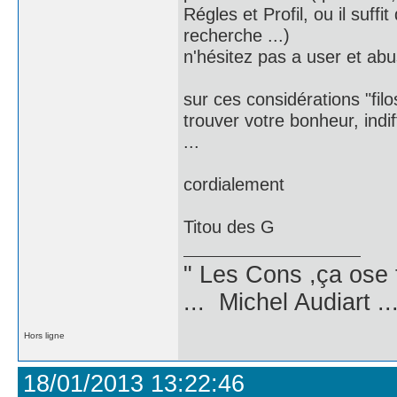
Régles et Profil, ou il suff
recherche ...)
n'hésitez pas a user et abu
sur ces considérations "fil
trouver votre bonheur, indi
...
cordialement
Titou des G
" Les Cons ,ça ose 
... Michel Audiart ..
Hors ligne
18/01/2013 13:22:46