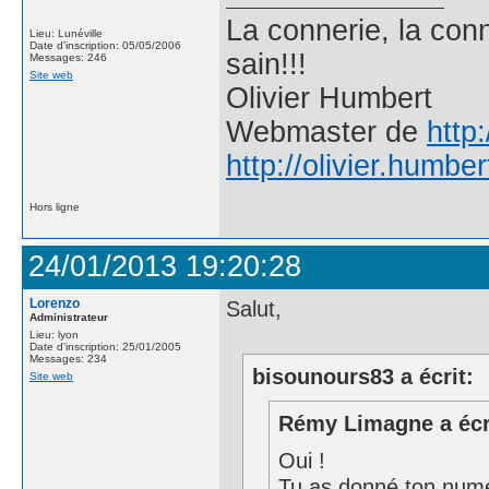
La connerie, la conne
Lieu: Lunéville
Date d'inscription: 05/05/2006
sain!!!
Messages: 246
Site web
Olivier Humbert
Webmaster de
http
http://olivier.humber
Hors ligne
24/01/2013 19:20:28
Lorenzo
Salut,
Administrateur
Lieu: lyon
Date d'inscription: 25/01/2005
Messages: 234
bisounours83 a écrit:
Site web
Rémy Limagne a écr
Oui !
Tu as donné ton numér