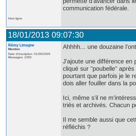
permette d'avancer dans le
communication fédérale.
Hors ligne
18/01/2013 09:07:30
Rémy Limagne
Ahhhh... une douzaine l'ont d
Membre
Date d'inscription: 01/06/2005
Messages: 1050
J'ajoute une différence en pl
cliqué sur "poubelle" aprè
pourtant que parfois je le r
dois aller fouiller dans la po
Ici, même s'il ne m'intére
triés et archivés. Chacun p
Il me semble aussi que cet
réfléchis ?