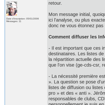
retour.
Mon message initial, quoiqu
ici l'analyse, ou plus exact
Date d'inscription: 05/01/2006
Messages: 11
donc ne vous étonnez pas de
Comment diffuser les Inf
- Il est important que ces i
destinataires. Les listes de 
la répartition actuelle des 
que l'on vise (ge-cds-csr, 
- La nécessité première es
». La question se pose d'u
listes de diffusion ou liste
pro » et des « anti ». Jérô
responsables de clubs, CD
personnellement je suis en d