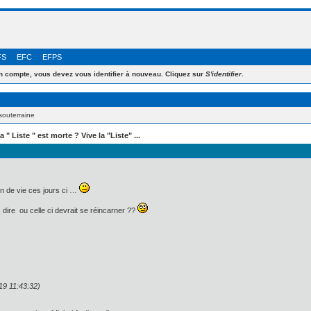
FS
EFC
EFPS
 compte, vous devez vous identifier à nouveau. Cliquez sur
S'identifier
.
souterraine
a " Liste " est morte ? Vive la "Liste" ...
fin de vie ces jours ci …
 dire ou celle ci devrait se réincarner ??
19 11:43:32)