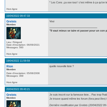
" Les Cons ,ça ose tout ! c'est même à ça qu'on les
Hors ligne
16/04/2022 09:47:33
Grelots
Voui
Membre
"Il vaut mieux se taire et passer pour un con p
Lieu: Périgord
Date d'inscription: 06/09/2021
Messages: 560
Hors ligne
19/04/2022 11:59:59
Rton
quelle nouvelle liste ?
Membre
Date d'inscription: 05/08/2008
Messages: 369
Hors ligne
20/04/2022 09:43:21
Grelots
Je suis inscrit sur la fameuse liste... Pas trop l'h
Membre
Je trouve quand même les forum (fora peut être) 
Dernière modification par Grelots (20/04/2022 09: