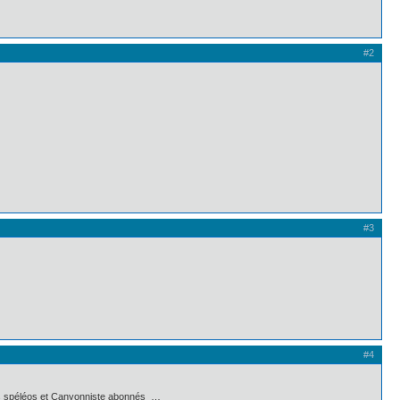
#2
#3
#4
 des spéléos et Canyonniste abonnés …