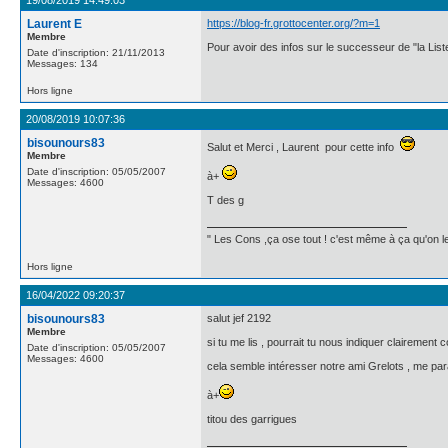
19/08/2019 14:49:03
Laurent E
https://blog-fr.grottocenter.org/?m=1
Membre
Pour avoir des infos sur le successeur de "la List
Date d'inscription: 21/11/2013
Messages: 134
Hors ligne
20/08/2019 10:07:36
bisounours83
Salut et Merci , Laurent pour cette info
Membre
Date d'inscription: 05/05/2007
à+
Messages: 4600
T des g
" Les Cons ,ça ose tout ! c'est même à ça qu'on les
Hors ligne
16/04/2022 09:20:37
bisounours83
salut jef 2192
Membre
si tu me lis , pourrait tu nous indiquer clairemen
Date d'inscription: 05/05/2007
Messages: 4600
cela semble intéresser notre ami Grelots , me parait
à+
titou des garrigues