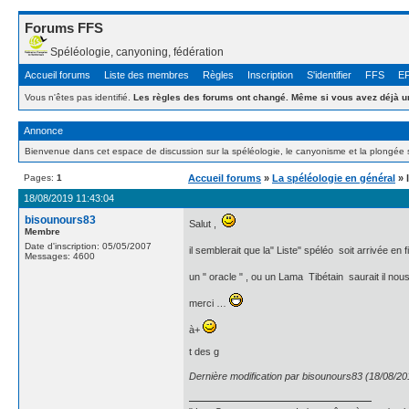
Forums FFS
Spéléologie, canyoning, fédération
Accueil forums
Liste des membres
Règles
Inscription
S'identifier
FFS
E
Vous n'êtes pas identifié.
Les règles des forums ont changé. Même si vous avez déjà un
Annonce
Bienvenue dans cet espace de discussion sur la spéléologie, le canyonisme et la plongée 
Pages:
1
Accueil forums
»
La spéléologie en général
» l
18/08/2019 11:43:04
bisounours83
Salut ,
Membre
Date d'inscription: 05/05/2007
il semblerait que la" Liste" spéléo soit arrivée en 
Messages: 4600
un " oracle " , ou un Lama Tibétain saurait il nous
merci …
à+
t des g
Dernière modification par bisounours83 (18/08/20