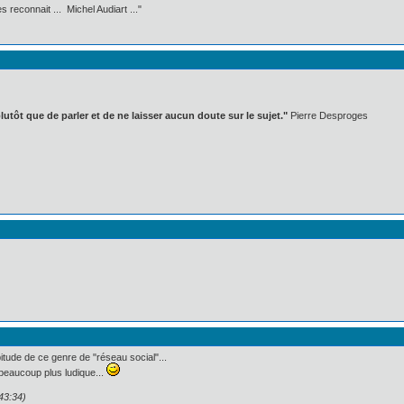
 reconnait ... Michel Audiart ..."
lutôt que de parler et de ne laisser aucun doute sur le sujet."
Pierre Desproges
abitude de ce genre de "réseau social"...
beaucoup plus ludique...
43:34)