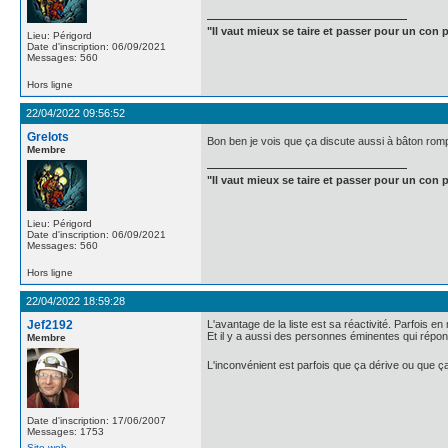
"Il vaut mieux se taire et passer pour un con p
Lieu: Périgord
Date d'inscription: 06/09/2021
Messages: 560
Hors ligne
22/04/2022 09:56:52
Grelots
Bon ben je vois que ça discute aussi à bâton romp
Membre
"Il vaut mieux se taire et passer pour un con p
Lieu: Périgord
Date d'inscription: 06/09/2021
Messages: 560
Hors ligne
22/04/2022 18:59:28
Jef2192
L'avantage de la liste est sa réactivité. Parfois e
Et il y a aussi des personnes éminentes qui répo
Membre
L'inconvénient est parfois que ça dérive ou que ça
Date d'inscription: 17/06/2007
Messages: 1753
Site web