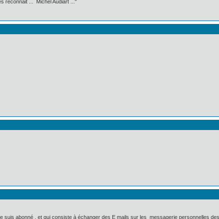
 reconnait ... Michel Audiart ..."
elle je suis abonné , et qui consiste à échanger des E mails sur les messagerie personnelles