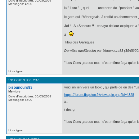
Date d'inscription: 05/05/2007
Messages: 4600
la " Liste " , quoi … une sorte de "pendant " 
le gars qui l'hébergeais à resilié un abonnement 
Jef ! Au Secours !! essaye de leur expliquer la 
à+
Titou des Garrigues
Dernière modification par bisounours83 (19/08/20
" Les Cons ,ça ose tout ! c'est même à ça qu'on les
Hors ligne
19/08/2019 08:57:37
bisounours83
voici un lien vers un topic , qui parle de ou des "L
Membre
https://forum.ffspeleo.fr/viewtopic.php?id=4328
Date d'inscription: 05/05/2007
Messages: 4600
à+
t des g
" Les Cons ,ça ose tout ! c'est même à ça qu'on les
Hors ligne