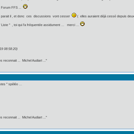
au Forum FFS ...
, parait il , et donc ces discussions vont cesser
( elles auraient déjà cessé depuis deux 
" Liste " , toi qui l'a fréquentée assidument … merci …
19 08:58:20)
 reconnait ... Michel Audiart ..."
istes " spéléo …
 reconnait ... Michel Audiart ..."