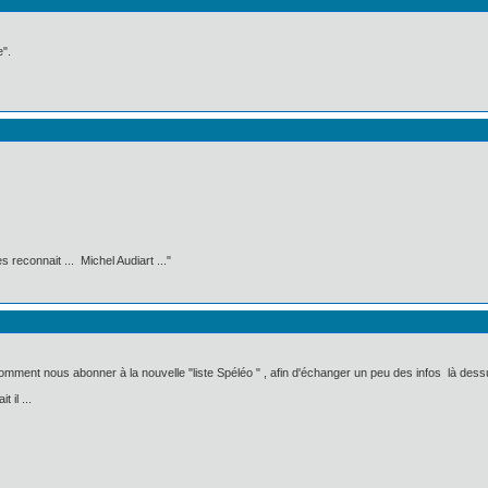
e".
 reconnait ... Michel Audiart ..."
t comment nous abonner à la nouvelle "liste Spéléo " , afin d'échanger un peu des infos là dess
 il ...