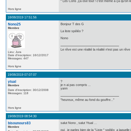
" Les Cons ,ça ose tout ! c'est même à ça qu'on les
Hors ligne
18/08/2019 17:51:56
Nono25
Bonjour T des G
Membre
La liste spéléo ?
Nono
Le rêve est une réalité la réalité n'est pas un rêve
Lieu: Jura
Date d'inscription: 16/12/2017
Messages: 447
Hors ligne
19/08/2019 07:07:07
ytual
?
je n ai pas compris ...
Membre
yann
Date d'inscription: 30/12/2008
Messages: 118
"heureux, même au fond du gouffre..."
Hors ligne
19/08/2019 08:54:30
bisounours83
salut Nono , salut Ytual …
Membre
oui , je parles bien de la "Liste " spéléo a laqu