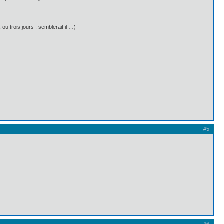
ou trois jours , semblerait il …)
#5