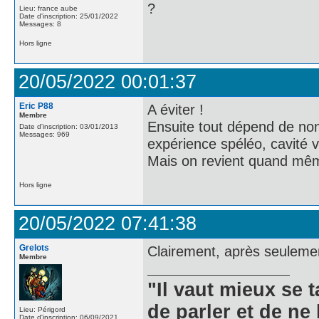
?
Lieu: france aube
Date d'inscription: 25/01/2022
Messages: 8
Hors ligne
20/05/2022 00:01:37
Eric P88
A éviter !
Membre
Ensuite tout dépend de nomb
Date d'inscription: 03/01/2013
Messages: 969
expérience spéléo, cavité vi
Mais on revient quand mêm
Hors ligne
20/05/2022 07:41:38
Grelots
Clairement, après seulement
Membre
"Il vaut mieux se 
de parler et de ne 
Lieu: Périgord
Date d'inscription: 06/09/2021