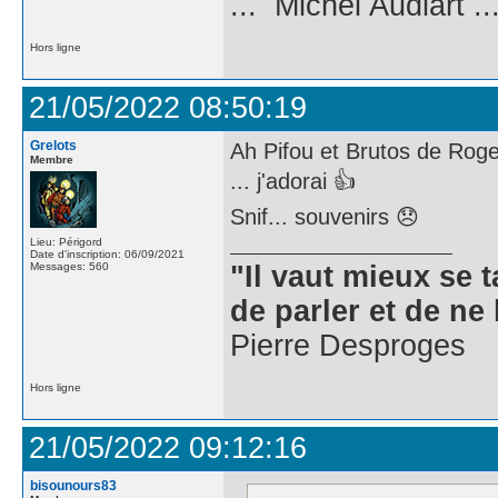
... Michel Audiart ..
Hors ligne
21/05/2022 08:50:19
Grelots
Ah Pifou et Brutos de Rog
Membre
... j'adorai 👍
Snif... souvenirs 😞
Lieu: Périgord
Date d'inscription: 06/09/2021
Messages: 560
"Il vaut mieux se 
de parler et de ne 
Pierre Desproges
Hors ligne
21/05/2022 09:12:16
bisounours83