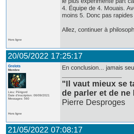
le plus expérimenté part ca
4. Équipe de 4. Mouais. Av
moins 5. Donc pas rapides e
Allez, continuer à philosop
Hors ligne
20/05/2022 17:25:17
Grelots
En conclusion... jamais se
Membre
"Il vaut mieux se 
de parler et de ne 
Lieu: Périgord
Date d'inscription: 06/09/2021
Messages: 560
Pierre Desproges
Hors ligne
21/05/2022 07:08:17