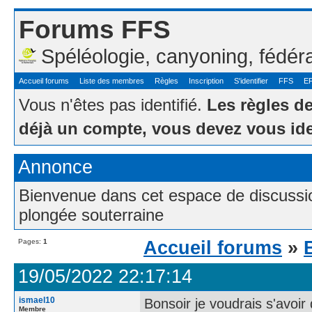
Forums FFS
Spéléologie, canyoning, fédér
Accueil forums
Liste des membres
Règles
Inscription
S'identifier
FFS
E
Vous n'êtes pas identifié.
Les règles d
déjà un compte, vous devez vous ide
Annonce
Bienvenue dans cet espace de discussion
plongée souterraine
Pages:
1
Accueil forums
»
19/05/2022 22:17:14
ismael10
Bonsoir je voudrais s'avoir 
Membre