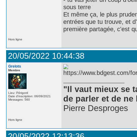
sous terre
Et même ça, le plus pruden
entrées que tu trouve, et d
première partagée, c'est
Hors ligne
20/05/2022 10:44:38
Grelots
Membre
"Il vaut mieux se 
Lieu: Périgord
de parler et de ne 
Date d'inscription: 06/09/2021
Messages: 560
Pierre Desproges
Hors ligne
20/05/2022 12:13:36