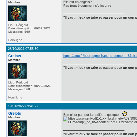
Elle est en anglais?
Membre
Pas trouvé comment s'y inscrire
"Il vaut mieux se taire et passer pour un con p
Lieu: Périgord
Date d'inscription: 06/09/2021
Messages: 560
Hors ligne
28/10/2021 07:55:30
Grelots
https://actu.fr/bourgogne-franche-comte … 81di
Membre
"Il vaut mieux se taire et passer pour un con p
Lieu: Périgord
Date d'inscription: 06/09/2021
Messages: 560
Hors ligne
19/01/2022 09:41:27
Grelots
Bon c'est pas sur la spéléo... quoique...
Membre
"Il vaut mieux se taire et passer pour un con p