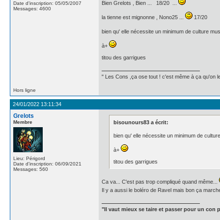
Bien Grelots , Bien ... 18/20 ...
Date d'inscription: 05/05/2007
Messages: 4600
la tienne est mignonne , Nono25 ...
17/20
bien qu' elle nécessite un minimum de culture musi
à+
titou des garrigues
" Les Cons ,ça ose tout ! c'est même à ça qu'on les
Hors ligne
24/01/2022 13:11:34
Grelots
Membre
bisounours83 a écrit:
bien qu' elle nécessite un minimum de culture
à+
Lieu: Périgord
titou des garrigues
Date d'inscription: 06/09/2021
Messages: 560
Ca va... C'est pas trop compliqué quand même...
Il y a aussi le boléro de Ravel mais bon ça mar
"Il vaut mieux se taire et passer pour un con p