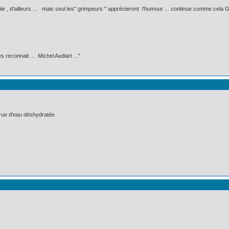
drôle , d'ailleurs ... mais seul les" grimpeurs " apprécieront l'humour ... continue comme cela Gr
 reconnait ... Michel Audiart ..."
crue d'eau déshydratée