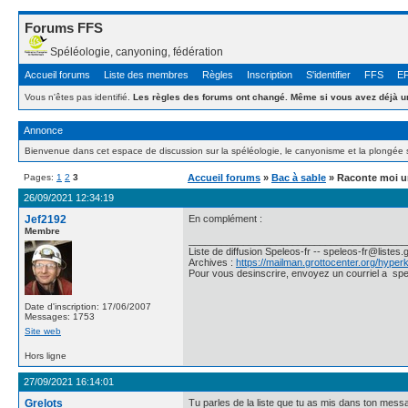
Forums FFS
Spéléologie, canyoning, fédération
Accueil forums
Liste des membres
Règles
Inscription
S'identifier
FFS
E
Vous n'êtes pas identifié.
Les règles des forums ont changé. Même si vous avez déjà un
Annonce
Bienvenue dans cet espace de discussion sur la spéléologie, le canyonisme et la plongée 
Pages:
1
2
3
Accueil forums
»
Bac à sable
» Raconte moi un
26/09/2021 12:34:19
Jef2192
En complément :
Membre
________________________________________
Liste de diffusion Speleos-fr -- speleos-fr@listes.
Archives :
https://mailman.grottocenter.org/hyper
Pour vous desinscrire, envoyez un courriel a spe
Date d'inscription: 17/06/2007
Messages: 1753
Site web
Hors ligne
27/09/2021 16:14:01
Grelots
Tu parles de la liste que tu as mis dans ton mes