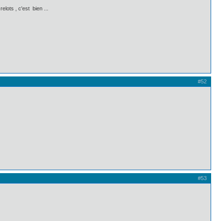
elots , c'est bien ...
#52
#53