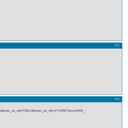
#43
#44