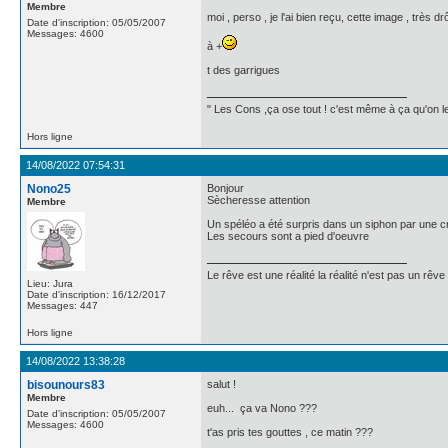
Membre
moi , perso , je l'ai bien reçu, cette image , très 
Date d'inscription: 05/05/2007
Messages: 4600
à +
t des garrigues
" Les Cons ,ça ose tout ! c'est même à ça qu'on les
Hors ligne
14/08/2022 07:54:31
Nono25
Bonjour
Sècheresse attention
Membre
Un spéléo a été surpris dans un siphon par une 
Les secours sont a pied d'oeuvre
Le rêve est une réalité la réalité n'est pas un rêve
Lieu: Jura
Date d'inscription: 16/12/2017
Messages: 447
Hors ligne
14/08/2022 13:38:28
bisounours83
salut !
Membre
euh... ça va Nono ???
Date d'inscription: 05/05/2007
Messages: 4600
t'as pris tes gouttes , ce matin ???