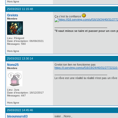
Hors ligne
25/03/2022 11:15:48
Grelots
Ça c'est la confiance
Membre
"Il vaut mieux se taire et passer pour un con p
Lieu: Périgord
Date d'inscription: 06/09/2021
Messages: 560
Hors ligne
25/03/2022 13:30:14
Nono25
Grelot ton lien ne fonctionne pas
https://i.servimg.com/u/f16/19/24/40/31/27722110.
Membre
Le rêve est une réalité la réalité n'est pas un rêve
Lieu: Jura
Date d'inscription: 16/12/2017
Messages: 447
Hors ligne
25/03/2022 14:45:46
bisounours83
salut ...Nono ,