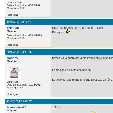
Lieu: Périgord
Date d'inscription: 06/09/2021
Messages: 560
Hors ligne
19/01/2022 18:22:54
Eric P88
c'est une histoire qui n'a qui queue, ni tête !
Membre
Bien que...
Date d'inscription: 03/01/2013
Messages: 969
Hors ligne
20/01/2022 08:17:45
Nono25
Savez vous quelle est la différence entre la spéléo
Membre
En spéléo il n'y a pas de saison
Le rêve est une réalité la réalité n'est pas un rêve
Lieu: Jura
Date d'inscription: 16/12/2017
Messages: 447
Hors ligne
22/01/2022 13:13:07
bisounours83
salut !
Membre