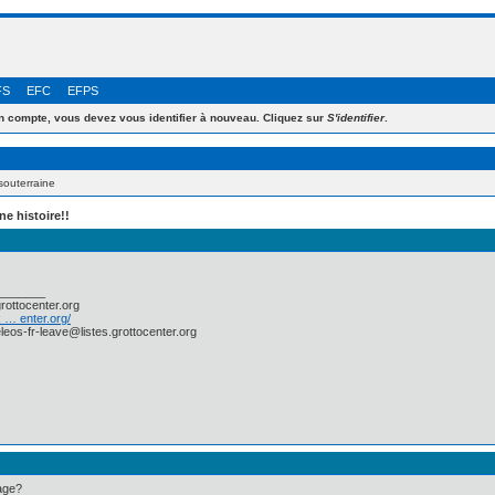
FS
EFC
EFPS
 compte, vous devez vous identifier à nouveau. Cliquez sur
S'identifier
.
souterraine
e histoire!!
_______
grottocenter.org
k … enter.org/
leos-fr-leave@listes.grottocenter.org
sage?