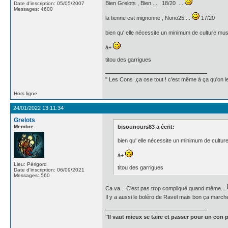
Bien Grelots , Bien ... 18/20 ...
Date d'inscription: 05/05/2007
Messages: 4600
la tienne est mignonne , Nono25 ...
17/20
bien qu' elle nécessite un minimum de culture musi
à+
titou des garrigues
" Les Cons ,ça ose tout ! c'est même à ça qu'on les
Hors ligne
24/01/2022 13:11:34
Grelots
Membre
bisounours83 a écrit:
bien qu' elle nécessite un minimum de culture
à+
Lieu: Périgord
titou des garrigues
Date d'inscription: 06/09/2021
Messages: 560
Ca va... C'est pas trop compliqué quand même...
Il y a aussi le boléro de Ravel mais bon ça mar
"Il vaut mieux se taire et passer pour un con p