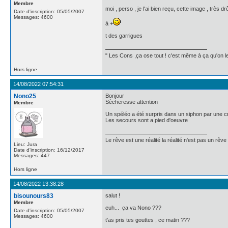
Membre
moi , perso , je l'ai bien reçu, cette image , très 
Date d'inscription: 05/05/2007
Messages: 4600
à +
t des garrigues
" Les Cons ,ça ose tout ! c'est même à ça qu'on les
Hors ligne
14/08/2022 07:54:31
Nono25
Bonjour
Sècheresse attention
Membre
Un spéléo a été surpris dans un siphon par une 
Les secours sont a pied d'oeuvre
Le rêve est une réalité la réalité n'est pas un rêve
Lieu: Jura
Date d'inscription: 16/12/2017
Messages: 447
Hors ligne
14/08/2022 13:38:28
bisounours83
salut !
Membre
euh... ça va Nono ???
Date d'inscription: 05/05/2007
Messages: 4600
t'as pris tes gouttes , ce matin ???