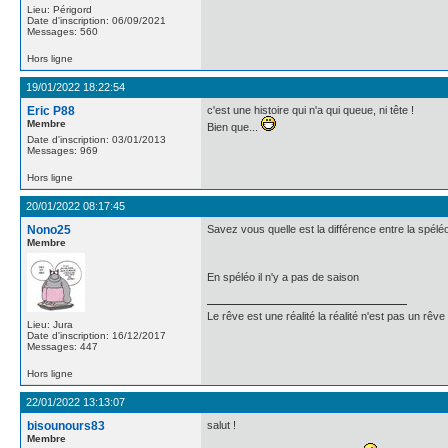
Lieu: Périgord
Date d'inscription: 06/09/2021
Messages: 560
Hors ligne
19/01/2022 18:22:54
Eric P88
c'est une histoire qui n'a qui queue, ni tête !
Membre
Bien que...
Date d'inscription: 03/01/2013
Messages: 969
Hors ligne
20/01/2022 08:17:45
Nono25
Savez vous quelle est la différence entre la spéléo
Membre
En spéléo il n'y a pas de saison
Le rêve est une réalité la réalité n'est pas un rêve
Lieu: Jura
Date d'inscription: 16/12/2017
Messages: 447
Hors ligne
22/01/2022 13:13:07
bisounours83
salut !
Membre