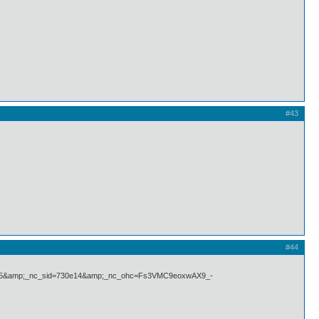
#43
#44