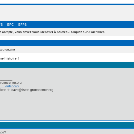
FS
EFC
EFPS
 compte, vous devez vous identifier à nouveau. Cliquez sur
S'identifier
.
souterraine
e histoire!!
_______
grottocenter.org
k … enter.org/
leos-fr-leave@listes.grottocenter.org
sage?