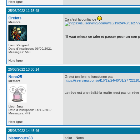
Hors ligne
25/03/2022 11:15:48
Grelots
Ça c'est la confiance
Membre
"Il vaut mieux se taire et passer pour un con p
Lieu: Périgord
Date d'inscription: 06/09/2021
Messages: 560
Hors ligne
25/03/2022 13:30:14
Nono25
Grelot ton lien ne fonctionne pas
https://i.servimg.com/u/f16/19/24/40/31/27722110.
Membre
Le rêve est une réalité la réalité n'est pas un rêve
Lieu: Jura
Date d'inscription: 16/12/2017
Messages: 447
Hors ligne
25/03/2022 14:45:46
bisounours83
salut ...Nono ,