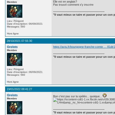
Elle est en anglais?
Membre
Pas trouvé comment s'y inscrire
"Il vaut mieux se taire et passer pour un con p
Lieu: Périgord
Date d'inscription: 06/09/2021
Messages: 560
Hors ligne
28/10/2021 07:55:30
Grelots
https://actu.fr/bourgogne-franche-comte … 81di
Membre
"Il vaut mieux se taire et passer pour un con p
Lieu: Périgord
Date d'inscription: 06/09/2021
Messages: 560
Hors ligne
19/01/2022 09:41:27
Grelots
Bon c'est pas sur la spéléo... quoique...
Membre
"Il vaut mieux se taire et passer pour un con p