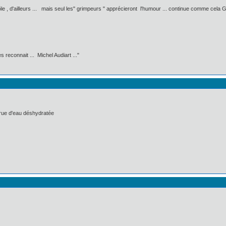
drôle , d'ailleurs ... mais seul les" grimpeurs " apprécieront l'humour ... continue comme cela Gr
 reconnait ... Michel Audiart ..."
crue d'eau déshydratée