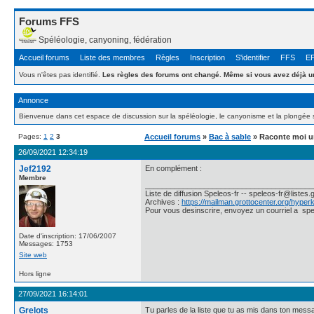
Forums FFS
Spéléologie, canyoning, fédération
Accueil forums
Liste des membres
Règles
Inscription
S'identifier
FFS
E
Vous n'êtes pas identifié.
Les règles des forums ont changé. Même si vous avez déjà un
Annonce
Bienvenue dans cet espace de discussion sur la spéléologie, le canyonisme et la plongée 
Pages:
1
2
3
Accueil forums
»
Bac à sable
» Raconte moi un
26/09/2021 12:34:19
Jef2192
En complément :
Membre
________________________________________
Liste de diffusion Speleos-fr -- speleos-fr@listes.
Archives :
https://mailman.grottocenter.org/hyper
Pour vous desinscrire, envoyez un courriel a spe
Date d'inscription: 17/06/2007
Messages: 1753
Site web
Hors ligne
27/09/2021 16:14:01
Grelots
Tu parles de la liste que tu as mis dans ton mes