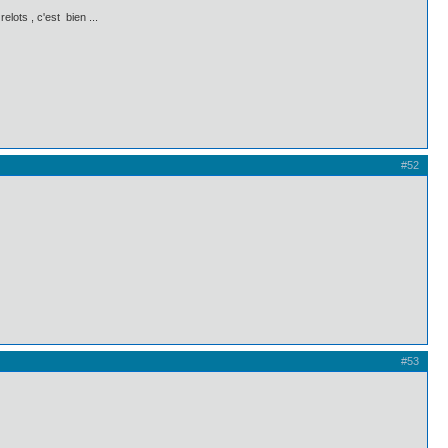
elots , c'est bien ...
#52
#53