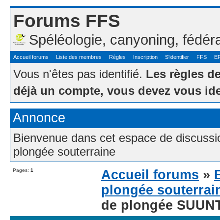
Forums FFS
Spéléologie, canyoning, fédér
Accueil forums
Liste des membres
Règles
Inscription
S'identifier
FFS
E
Vous n'êtes pas identifié.
Les règles d
déjà un compte, vous devez vous ide
Annonce
Bienvenue dans cet espace de discussion
plongée souterraine
Pages:
1
Accueil forums
»
plongée souterrai
de plongée SUUN