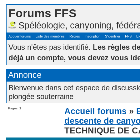
Forums FFS
Spéléologie, canyoning, fédér
Accueil forums
Liste des membres
Règles
Inscription
S'identifier
FFS
E
Vous n'êtes pas identifié.
Les règles d
déjà un compte, vous devez vous ide
Annonce
Bienvenue dans cet espace de discussion
plongée souterraine
Pages:
1
Accueil forums
»
descente de cany
TECHNIQUE DE 