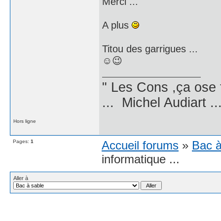
Merci ...
A plus
Titou des garrigues ...
☺😉
" Les Cons ,ça ose 
... Michel Audiart ..
Hors ligne
Pages:
1
Accueil forums
»
Bac à
informatique ...
Aller à