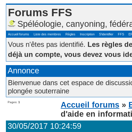
Forums FFS
Spéléologie, canyoning, fédér
Accueil forums
Liste des membres
Règles
Inscription
S'identifier
FFS
E
Vous n'êtes pas identifié.
Les règles d
déjà un compte, vous devez vous ide
Annonce
Bienvenue dans cet espace de discussion
plongée souterraine
Pages:
1
Accueil forums
»
d'aide en informati
30/05/2017 10:24:59