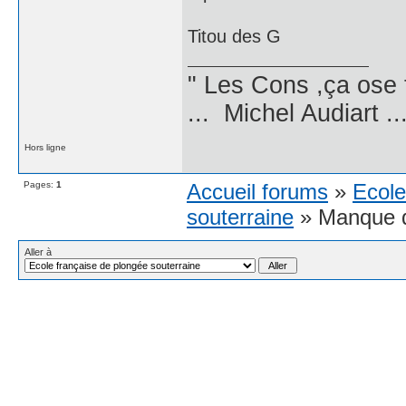
Titou des G
" Les Cons ,ça ose 
... Michel Audiart ..
Hors ligne
Pages:
1
Accueil forums
»
Ecole
souterraine
» Manque d'
Aller à