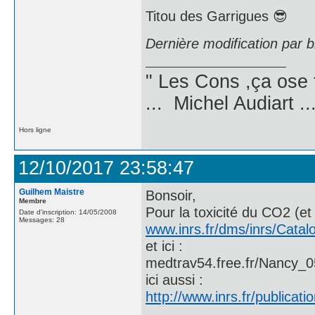
Titou des Garrigues 😎
Dernière modification par 
" Les Cons ,ça ose 
... Michel Audiart ..
Hors ligne
12/10/2017 23:58:47
Guilhem Maistre
Bonsoir,
Membre
Pour la toxicité du CO2 (et 
Date d'inscription: 14/05/2008
Messages: 28
www.inrs.fr/dms/inrs/Cata
et ici :
medtrav54.free.fr/Nancy_0
ici aussi :
http://www.inrs.fr/publicati