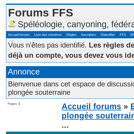
Forums FFS
Spéléologie, canyoning, fédér
Accueil forums
Liste des membres
Règles
Inscription
S'identifier
FFS
E
Vous n'êtes pas identifié.
Les règles d
déjà un compte, vous devez vous ide
Annonce
Bienvenue dans cet espace de discussion
plongée souterraine
Pages:
1
Accueil forums
»
plongée souterrai
...