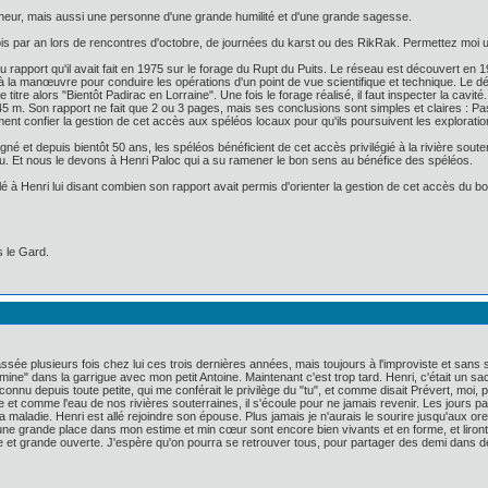
heur, mais aussi une personne d'une grande humilité et d'une grande sagesse.
fois par an lors de rencontres d'octobre, de journées du karst ou des RikRak. Permettez moi
du rapport qu'il avait fait en 1975 sur le forage du Rupt du Puits. Le réseau est découvert e
 manœuvre pour conduire les opérations d'un point de vue scientifique et technique. Le dépa
e titre alors "Bientôt Padirac en Lorraine". Une fois le forage réalisé, il faut inspecter la cavit
5 m. Son rapport ne fait que 2 ou 3 pages, mais ses conclusions sont simples et claires : Pas d
lument confier la gestion de cet accès aux spéléos locaux pour qu'ils poursuivent les explorati
igné et depuis bientôt 50 ans, les spéléos bénéficient de cet accès privilégié à la rivière so
lu. Et nous le devons à Henri Paloc qui a su ramener le bon sens au bénéfice des spéléos.
 à Henri lui disant combien son rapport avait permis d'orienter la gestion de cet accès du bon 
 le Gard.
assée plusieurs fois chez lui ces trois dernières années, mais toujours à l'improviste et san
ine" dans la garrigue avec mon petit Antoine. Maintenant c'est trop tard. Henri, c'était un sac
connu depuis toute petite, qui me conférait le privilège du "tu", et comme disait Prévert, moi, 
et comme l'eau de nos rivières souterraines, il s'écoule pour ne jamais revenir. Les jours pass
a maladie. Henri est allé rejoindre son épouse. Plus jamais je n'aurais le sourire jusqu'aux oreille
t une grande place dans mon estime et min cœur sont encore bien vivants et en forme, et lir
e et grande ouverte. J'espère qu'on pourra se retrouver tous, pour partager des demi dans d