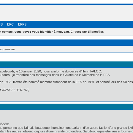
FS
EFC
EFPS
 compte, vous devez vous identifier à nouveau. Cliquez sur
S'identifier
.
souterraine
éléos-fr, le 16 janvier 2020, nous a informé du décès d'Henri PALOC.
auteurs , je transfère ces messages dans la Galerie de la Mémoire de la FFS.
n 1963. Il avait été nommé membre d'honneur de la FFS en 1991. et honoré lors des 50 ans 
3/02/2021 08:01:18)
 décédé.
e personne que j’aimais beaucoup, humainement parlant, d’un abord facile, d’une grande jovial
tant les autres, étaient toujours d’une grande profondeur. Sa bibliothèque était aussi fourni