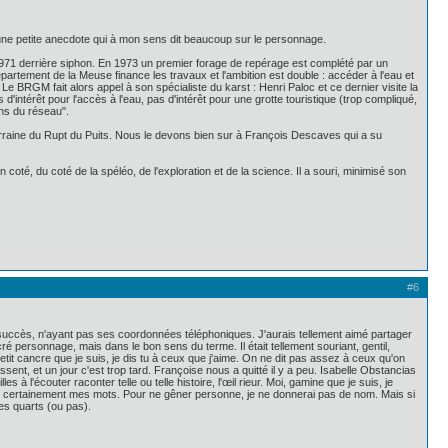
 une petite anecdote qui à mon sens dit beaucoup sur le personnage.
n 1971 derrière siphon. En 1973 un premier forage de repérage est complété par un
rtement de la Meuse finance les travaux et l'ambition est double : accéder à l'eau et
é. Le BRGM fait alors appel à son spécialiste du karst : Henri Paloc et ce dernier visite la
'intérêt pour l'accès à l'eau, pas d'intérêt pour une grotte touristique (trop compliqué,
ons du réseau".
uterraine du Rupt du Puits. Nous le devons bien sur à François Descaves qui a su
coté, du coté de la spéléo, de l'exploration et de la science. Il a souri, minimisé son
#6
s succès, n'ayant pas ses coordonnées téléphoniques. J'aurais tellement aimé partager
ré personnage, mais dans le bon sens du terme. Il était tellement souriant, gentil,
petit cancre que je suis, je dis tu à ceux que j'aime. On ne dit pas assez à ceux qu'on
ent, et un jour c'est trop tard. Françoise nous a quitté il y a peu. Isabelle Obstancias
s à l'écouter raconter telle ou telle histoire, l'œil rieur. Moi, gamine que je suis, je
ont certainement mes mots. Pour ne gêner personne, je ne donnerai pas de nom. Mais si
es quarts (ou pas).