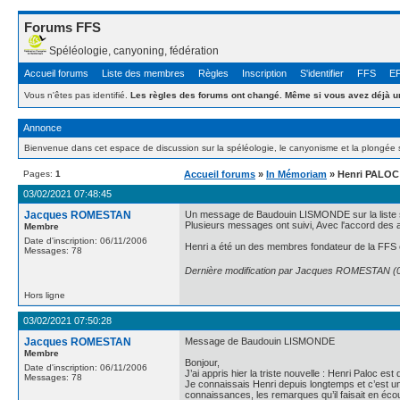
Forums FFS
Spéléologie, canyoning, fédération
Accueil forums
Liste des membres
Règles
Inscription
S'identifier
FFS
E
Vous n'êtes pas identifié.
Les règles des forums ont changé. Même si vous avez déjà un
Annonce
Bienvenue dans cet espace de discussion sur la spéléologie, le canyonisme et la plongée 
Pages:
1
Accueil forums
»
In Mémoriam
» Henri PALOC
03/02/2021 07:48:45
Jacques ROMESTAN
Un message de Baudouin LISMONDE sur la liste sp
Plusieurs messages ont suivi, Avec l'accord des 
Membre
Date d'inscription: 06/11/2006
Henri a été un des membres fondateur de la FFS e
Messages: 78
Dernière modification par Jacques ROMESTAN (0
Hors ligne
03/02/2021 07:50:28
Jacques ROMESTAN
Message de Baudouin LISMONDE
Membre
Bonjour,
Date d'inscription: 06/11/2006
J’ai appris hier la triste nouvelle : Henri Paloc est
Messages: 78
Je connaissais Henri depuis longtemps et c’est un
connaissances, les remarques qu’il faisait en écou