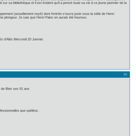
sur sa bibliothèque et il est évident qu’il a pensé toute sa vie à ce jeune pionnier de la
ment (actuellement noyé) dont l’entrée s’ouvre juste sous la stèle de Henri
 plongeur. Je sais que Henri Paloc en aurais été heureux.
ès d'Alès Mercredi 20 Janvier.
#8
 de fêter ses 91 ans
fessionnelles que spéléos .