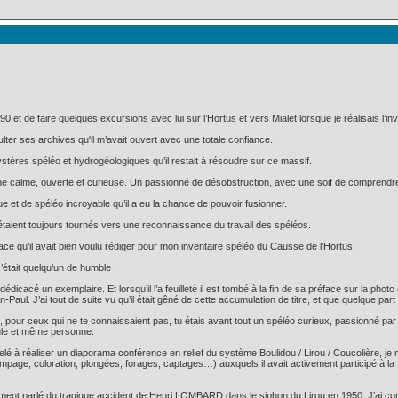
0 et de faire quelques excursions avec lui sur l’Hortus et vers Mialet lorsque je réalisais l’i
lter ses archives qu'il m’avait ouvert avec une totale confiance.
stères spéléo et hydrogéologiques qu’il restait à résoudre sur ce massif.
nne calme, ouverte et curieuse. Un passionné de désobstruction, avec une soif de comprendre,
ue et de spéléo incroyable qu’il a eu la chance de pouvoir fusionner.
étaient toujours tournés vers une reconnaissance du travail des spéléos.
face qu’il avait bien voulu rédiger pour mon inventaire spéléo du Causse de l’Hortus.
’était quelqu’un de humble :
 dédicacé un exemplaire. Et lorsqu’il l’a feuilleté il est tombé à la fin de sa préface sur la photo 
Paul. J’ai tout de suite vu qu’il était gêné de cette accumulation de titre, et que quelque par
es, pour ceux qui ne te connaissaient pas, tu étais avant tout un spéléo curieux, passionné par l
eule et même personne.
elé à réaliser un diaporama conférence en relief du système Boulidou / Lirou / Coucolière, je
pompage, coloration, plongées, forages, captages…) auxquels il avait activement participé
nt parlé du tragique accident de Henri LOMBARD dans le siphon du Lirou en 1950. J’ai compr