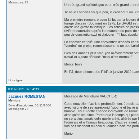
Messages: 78
Un très grand spéléologue et un très grand cherc
Je ne le connaissais que peu, le croisant 2 ou 3 
Ma première rencontre avec lui fut par la lecture 
forage d'accès (850 mm) en 1975. Le BRGM est à la
ouvrir une grotte touristique. Les articles de press
rivière souterraine après la descente du puits de 4
peu de concrétions...) et d'ajouter : "Il faut abso
Le chantier est plié, une convention d'accès est s
"vendre" ce projet, reconnaissons-le un peu farfe
Bien des années plus tard, j'en ai évidemment parlé
travail et a juste déclaré: "mais c'est normal !".
Merci Henri.
En PJ, deux photos des RikRak janvier 2012 dans
Hors ligne
03/02/2021 07:54:39
Jacques ROMESTAN
Message de Marjolaine VAUCHER:
Membre
Cette nouvelle m'attriste profondément. Je suis p
Date d'inscription: 06/11/2006
avec lui une de ses après-midi "pioche et barre à m
Messages: 78
humble. J'ai eu cette chance incroyable de l'avoir 
aime qu'on les aime. Parce que le temps qui passe 
ne sera plus jamais celle quelle a été, altérée par l
l'admirais et je l'aimais beaucoup. D'autres ayan
vos pas viennent du coin du causse noir, ma port
Marjo.