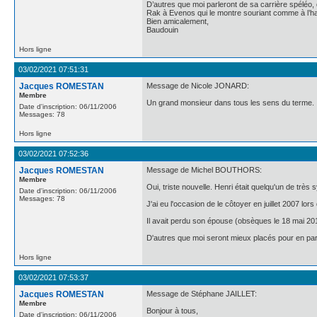
D’autres que moi parleront de sa carrière spéléo, 
Rak à Evenos qui le montre souriant comme à l’hab
Bien amicalement,
Baudouin
Hors ligne
03/02/2021 07:51:31
Jacques ROMESTAN
Message de Nicole JONARD:
Membre
Un grand monsieur dans tous les sens du terme.
Date d'inscription: 06/11/2006
Messages: 78
Hors ligne
03/02/2021 07:52:36
Jacques ROMESTAN
Message de Michel BOUTHORS:
Membre
Oui, triste nouvelle. Henri était quelqu'un de trè
Date d'inscription: 06/11/2006
Messages: 78
J'ai eu l'occasion de le côtoyer en juillet 2007 lo
Il avait perdu son épouse (obsèques le 18 mai 2017
D'autres que moi seront mieux placés pour en par
Hors ligne
03/02/2021 07:53:37
Jacques ROMESTAN
Message de Stéphane JAILLET:
Membre
Bonjour à tous,
Date d'inscription: 06/11/2006