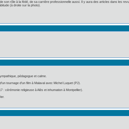
de son rôle à la fédé, de sa carrière professionnelle aussi. Il y aura des articles dans les re
itude (à droite sur la photo).
s sympathique, pédagogue et calme.
rs d'un tournage d'un film à Malaval avec Michel Luquet (PJ).
 : cérémonie religieuse à Alès et inhumation à Montpellier).
ler.