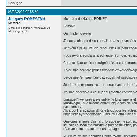
Hors ligne
03/02/2021 07:55:39
Jacques ROMESTAN
Message de Nathan BOINET:
Membre
Bonsoir,
Date d'inscription: 06/11/2006
Messages: 78
Oui, triste nouvelle.
J’ai eu la chance de le connaitre dans les années 9
Je m’étais plusieurs fois rendu chez lui pour consu
Nous avions eu plaisir à échanger sur tous les my
Comme d’autres l’ont souligné, c’était une perso
Il a eu une carrière professionnelle d’hydrogéolog
De ce que j’en sais, ses travaux d’hydrogéologie 
Je lui serait toujours très reconnaissant de la pré
J’ai une anecdote à ce sujet qui montre combien c
Lorsque l’inventaire a été publié, je lui ai amené et
karstologue, que m’avait communiqué son fils Jean-
passionné ».
Alors oui Henri, aujourd’hui je le dit pour les autr
l’ingénieur hydrogéologue. Chez toi c’était une s
Quelques années plus tard, lorsque je me suis att
lieu sur ce système karstique (désobstruction, 
réalisation des études et des captages.
Au cours de nos échanges nous avons inévitableme