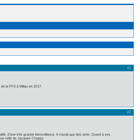
#1
de la FFS à Millau en 2017.
#2
ité, d’une très grande bienveillance. Il n’avait que des amis. Quant à ses
e que celle de Jacques Choppy.