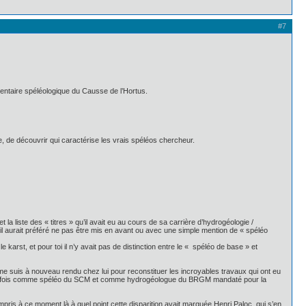
#7
nventaire spéléologique du Causse de l’Hortus.
 de découvrir qui caractérise les vrais spéléos chercheur.
et la liste des « titres » qu’il avait eu au cours de sa carrière d’hydrogéologie /
t il aurait préféré ne pas être mis en avant ou avec une simple mention de « spéléo
e karst, et pour toi il n’y avait pas de distinction entre le « spéléo de base » et
 me suis à nouveau rendu chez lui pour reconstituer les incroyables travaux qui ont eu
 à la fois comme spéléo du SCM et comme hydrogéologue du BRGM mandaté pour la
is à ce moment là à quel point cette disparition avait marquée Henri Paloc, qui s’en