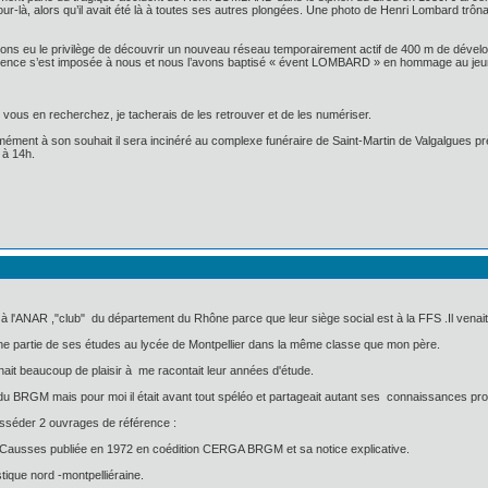
r-là, alors qu’il avait été là à toutes ses autres plongées. Une photo de Henri Lombard trônait 
 eu le privilège de découvrir un nouveau réseau temporairement actif de 400 m de développe
idence s’est imposée à nous et nous l’avons baptisé « évent LOMBARD » en hommage au jeune
Si vous en recherchez, je tacherais de les retrouver et de les numériser.
mément à son souhait il sera incinéré au complexe funéraire de Saint-Martin de Valgalgues pr
 à 14h.
à l'ANAR ,"club" du département du Rhône parce que leur siège social est à la FFS .Il venait
it une partie de ses études au lycée de Montpellier dans la même classe que mon père.
nait beaucoup de plaisir à me racontait leur années d'étude.
 du BRGM mais pour moi il était avant tout spéléo et partageait autant ses connaissances pro
posséder 2 ouvrages de référence :
 Causses publiée en 1972 en coédition CERGA BRGM et sa notice explicative.
ique nord -montpelliéraine.