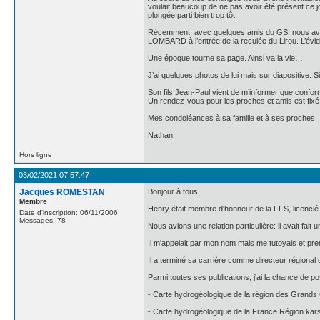
voulait beaucoup de ne pas avoir été présent ce jou
plongée parti bien trop tôt.
Récemment, avec quelques amis du GSI nous avons
LOMBARD à l’entrée de la reculée du Lirou. L’év
Une époque tourne sa page. Ainsi va la vie…
J’ai quelques photos de lui mais sur diapositive. 
Son fils Jean-Paul vient de m’informer que confor
Un rendez-vous pour les proches et amis est fixé
Mes condoléances à sa famille et à ses proches.
Nathan
Hors ligne
03/02/2021 07:57:47
Jacques ROMESTAN
Bonjour à tous,
Membre
Henry était membre d'honneur de la FFS, licencié 
Date d'inscription: 06/11/2006
Messages: 78
Nous avions une relation particulière: il avait fa
Il m'appelait par mon nom mais me tutoyais et pre
Il a terminé sa carrière comme directeur régional
Parmi toutes ses publications, j'ai la chance de 
- Carte hydrogéologique de la région des Grands
- Carte hydrogéologique de la France Région karst