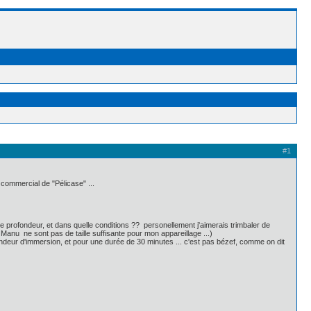
#1
 commercial de "Pélicase" ...
e profondeur, et dans quelle conditions ?? personellement j'aimerais trimbaler de
 Manu ne sont pas de taille suffisante pour mon appareillage ...)
fondeur d'immersion, et pour une durée de 30 minutes ... c'est pas bézef, comme on dit