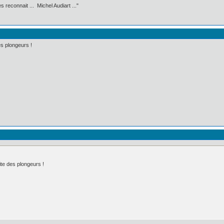
 reconnait ... Michel Audiart ..."
es plongeurs !
ite des plongeurs !