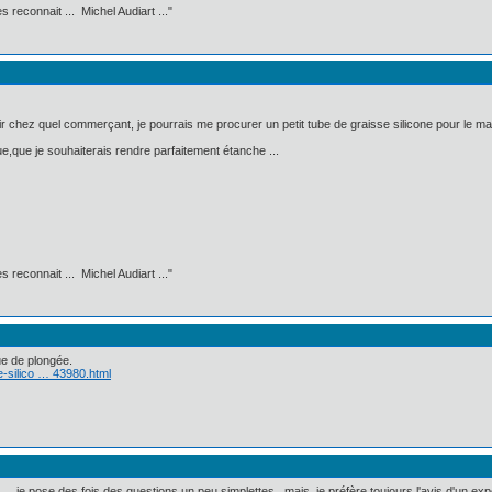
 reconnait ... Michel Audiart ..."
ir chez quel commerçant, je pourrais me procurer un petit tube de graisse silicone pour le ma
ique,que je souhaiterais rendre parfaitement étanche ...
 reconnait ... Michel Audiart ..."
ue de plongée.
e-silico … 43980.html
...je pose des fois des questions un peu simplettes , mais je préfère toujours l'avis d'un expe