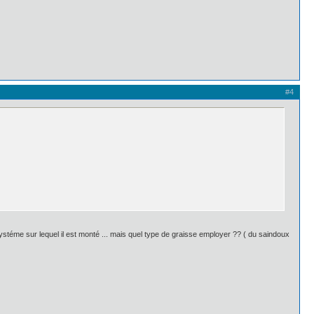
#4
ystéme sur lequel il est monté ... mais quel type de graisse employer ?? ( du saindoux