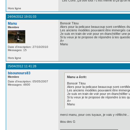
" Les Cons ,ça ose tout ! c'est même à ça qu'on les
Hors ligne
24/04/2012 19:01:03
Manu
Bonsoir Titou
Alors pour la pelicase beaucoup sont certifiées é
Membre
Les anciens modèles pouvaient être immergés car 
Je suis en train de voir pour en étanchéifier une po
Si tu veux je te propose de répondre à tes questio
A+
Manu
Date d'inscription: 27/10/2010
Messages: 15
Hors ligne
25/04/2012 11:41:28
bisounours83
Membre
Manu a écrit:
Date d'inscription: 05/05/2007
Bonsoir Titou
Messages: 4600
Alors pour la pelicase beaucoup sont certifi
Les anciens modèles pouvaient être immergés
Je suis en train de voir pour en étanchéifier u
Si tu veux je te propose de répondre à tes qu
A+
Manu
merci manu, pour ces tuyaux, je vais y réfléchir...
titou des G