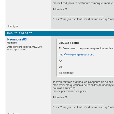
merci, Fred, pour ta pertinente remarque, mais je
Titou des G
" Les Cons ,ça ose tout ! c'est même à ça qu'on les
Hors ligne
20/04/2012 09:14:57
bisounours83
Membre
Jef2192 a écrit:
Date d'inscription: 05/05/2007
Tu ferais mieux de poser ta question sur le s
Messages: 4600
http://www.plongeesout.com/
A+
Jef
Ex plongeur
ils m'on l'air trés sympas les plongeurs de ce site
mais voici ma question à deux balles de néophytes 
pourrait il suffire ?)
merci par avance les gars !
Titou des G
" Les Cons ,ça ose tout ! c'est même à ça qu'on les