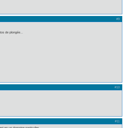
#9
tos de plongée...
#10
#11
rt en un domaine particulier ...