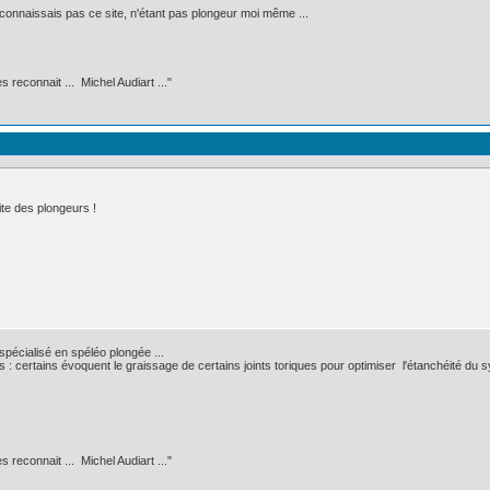
 connaissais pas ce site, n'étant pas plongeur moi même ...
 reconnait ... Michel Audiart ..."
ite des plongeurs !
 spécialisé en spéléo plongée ...
: certains évoquent le graissage de certains joints toriques pour optimiser l'étanchéité du s
 reconnait ... Michel Audiart ..."