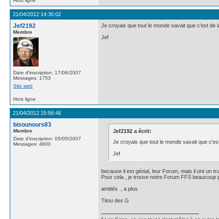
Hors ligne
21/04/2012 14:30:02
Jef2192
Je croyais que tout le monde savait que c'est de la
Membre
Jef
Date d'inscription: 17/06/2007
Messages: 1753
Site web
Hors ligne
21/04/2012 15:56:46
bisounours83
Membre
Jef2192 a écrit:
Date d'inscription: 05/05/2007
Je croyais que tout le monde savait que c'est 
Messages: 4600
Jef
because il est génial, leur Forum, mais il ont un t
Pour cela , je trouve notre Forum FFS beaucoup plu
amitiés , a plus
Titou des G