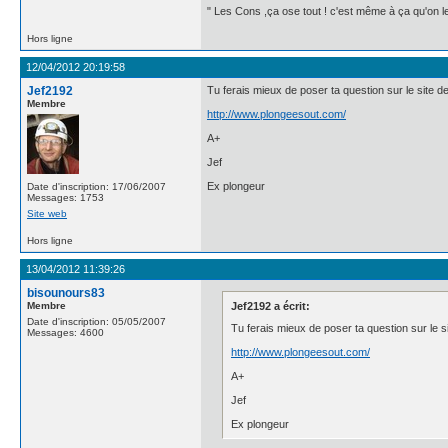
" Les Cons ,ça ose tout ! c'est même à ça qu'on les
Hors ligne
12/04/2012 20:19:58
Jef2192
Tu ferais mieux de poser ta question sur le site d
Membre
http://www.plongeesout.com/
A+
Jef
Ex plongeur
Date d'inscription: 17/06/2007
Messages: 1753
Site web
Hors ligne
13/04/2012 11:39:26
bisounours83
Membre
Jef2192 a écrit:
Date d'inscription: 05/05/2007
Tu ferais mieux de poser ta question sur le s
Messages: 4600
http://www.plongeesout.com/
A+
Jef
Ex plongeur