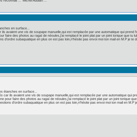
 reconnait ... Michel Audiart ..."
tanches en surface...
ils avaient une vis de soupape manuelle,qui est remplacée par une automatique qui prend l'e
ur faire des photos au ragaï de néoules,j'ai remplacé le joint plat par un joint torique que tu l
ns d'ordre subaquatique en plus on est pas loin,n'hésite pas envoi moi ton mail en M.P je te d
ées étanches en surface...
 car ils avaient une vis de soupape manuelle,qui est remplacée par une automatique qui pren
ne pour faire des photos au ragaï de néoules,j'ai remplacé le joint plat par un joint torique que
estions d'ordre subaquatique en plus on est pas loin,n'hésite pas envoi moi ton mail en M.P je