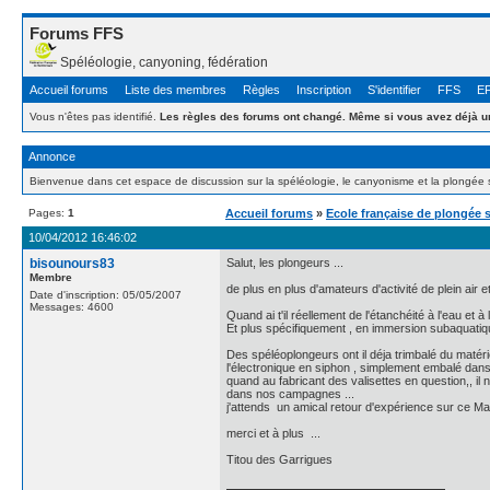
Forums FFS
Spéléologie, canyoning, fédération
Accueil forums
Liste des membres
Règles
Inscription
S'identifier
FFS
E
Vous n'êtes pas identifié.
Les règles des forums ont changé. Même si vous avez déjà un
Annonce
Bienvenue dans cet espace de discussion sur la spéléologie, le canyonisme et la plongée 
Pages:
1
Accueil forums
»
Ecole française de plongée 
10/04/2012 16:46:02
bisounours83
Salut, les plongeurs ...
Membre
de plus en plus d'amateurs d'activité de plein air
Date d'inscription: 05/05/2007
Messages: 4600
Quand ai t'il réellement de l'étanchéité à l'eau et 
Et plus spécifiquement , en immersion subaquatiqu
Des spéléoplongeurs ont il déja trimbalé du matéri
l'électronique en siphon , simplement embalé dans 
quand au fabricant des valisettes en question,, i
dans nos campagnes ...
j'attends un amical retour d'expérience sur ce Mat
merci et à plus ...
Titou des Garrigues