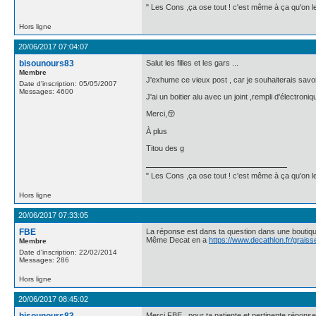
" Les Cons ,ça ose tout ! c'est même à ça qu'on les
Hors ligne
20/06/2017 07:04:07
bisounours83
Salut les filles et les gars ...
Membre
J'exhume ce vieux post , car je souhaiterais savo
Date d'inscription: 05/05/2007
Messages: 4600
J'ai un boitier alu avec un joint ,rempli d'électron
Merci,😚
À plus
Titou des g
" Les Cons ,ça ose tout ! c'est même à ça qu'on les
Hors ligne
20/06/2017 07:33:05
FBE
La réponse est dans ta question dans une boutiq
Même Decat en a
https://www.decathlon.fr/graiss
Membre
Date d'inscription: 22/02/2014
Messages: 286
Hors ligne
20/06/2017 08:45:02
Merci FBE , pour ta patiente et pertinente réponse 