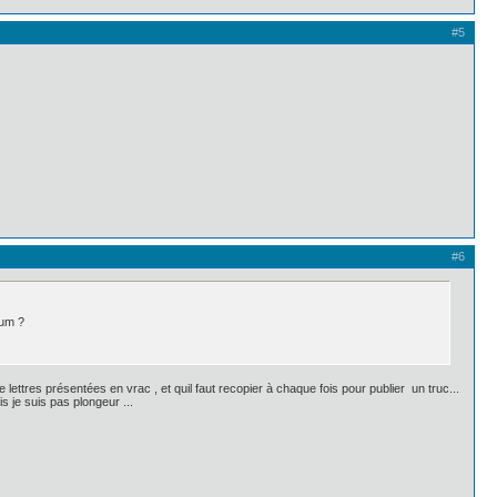
#5
#6
rum ?
 lettres présentées en vrac , et quil faut recopier à chaque fois pour publier un truc...
s je suis pas plongeur ...