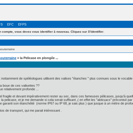
FS
EFC
EFPS
 compte, vous devez vous identifier à nouveau. Cliquez sur
S'identifier
.
souterraine
souterraine
» la Pelicase en plongée ...
 et nottamment de spéléologues utilisent des valises "étanches " plus connues sous le vocable
à la boue de ces valisettes ??
e relativement profonde ...
el fragile et devant impérativement rester au sec, dans ces fameuses pélicases, jusqu'à quell
la pelicase, et je me demande si cela serait suffisant ,( en effet les "aloksacs" préconisé par
l ne garanti son étanchéité (norme IP67 ou IP 68, je sais plus ) que jusque à un métre de pro
os de transport, qui me parait intéressant .