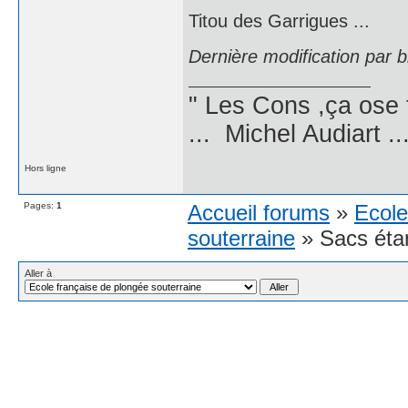
Titou des Garrigues ...
Dernière modification par 
" Les Cons ,ça ose 
... Michel Audiart ..
Hors ligne
Pages:
1
Accueil forums
»
Ecole
souterraine
» Sacs étan
Aller à