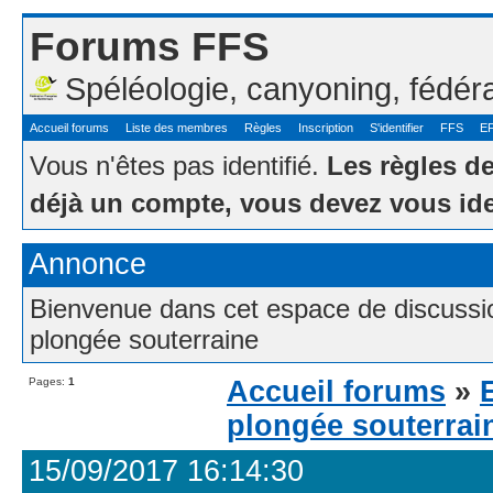
Forums FFS
Spéléologie, canyoning, fédér
Accueil forums
Liste des membres
Règles
Inscription
S'identifier
FFS
E
Vous n'êtes pas identifié.
Les règles d
déjà un compte, vous devez vous ide
Annonce
Bienvenue dans cet espace de discussion
plongée souterraine
Pages:
1
Accueil forums
»
plongée souterrai
15/09/2017 16:14:30