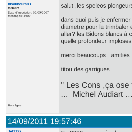
bisounours83
salut ,les speleos plongeur
Membre
Date d'inscription: 05/05/2007
Messages: 4600
dans quoi puis je enfermer
diametre pour la trimbaler 
aller? les Bidons blancs à 
quelle profondeur imploses 
merci beaucoups amiti
titou des garrigues.
" Les Cons ,ça ose 
... Michel Audiart ..
Hors ligne
14/09/2011 19:57:46
Jef2192