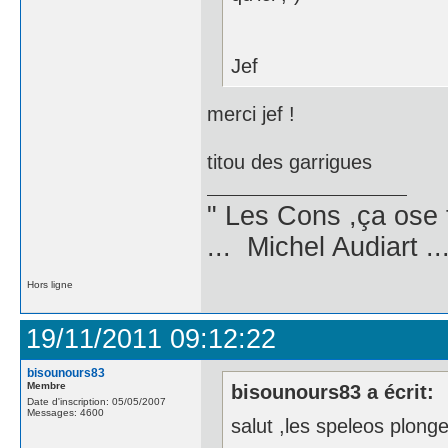
Jef
merci jef !
titou des garrigues
" Les Cons ,ça ose 
... Michel Audiart ..
Hors ligne
19/11/2011 09:12:22
bisounours83
Membre
bisounours83 a écrit:
Date d'inscription: 05/05/2007
Messages: 4600
salut ,les speleos plong