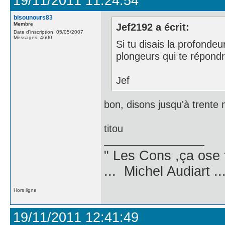
19/11/2011 11:24:54
bisounours83
Membre
Jef2192 a écrit:
Date d'inscription: 05/05/2007
Messages: 4600
Si tu disais la profondeu
plongeurs qui te répondr
Jef
bon, disons jusqu'à trente 
titou
" Les Cons ,ça ose 
... Michel Audiart ..
Hors ligne
19/11/2011 12:41:49