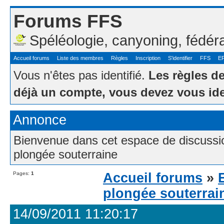
Forums FFS
Spéléologie, canyoning, fédér
Accueil forums
Liste des membres
Règles
Inscription
S'identifier
FFS
E
Vous n'êtes pas identifié.
Les règles d
déjà un compte, vous devez vous ide
Annonce
Bienvenue dans cet espace de discussion
plongée souterraine
Pages:
1
Accueil forums
»
plongée souterrai
14/09/2011 11:20:17