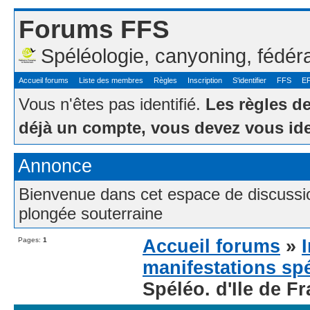
Forums FFS
Spéléologie, canyoning, fédér
Accueil forums
Liste des membres
Règles
Inscription
S'identifier
FFS
E
Vous n'êtes pas identifié.
Les règles d
déjà un compte, vous devez vous ide
Annonce
Bienvenue dans cet espace de discussion
plongée souterraine
Pages:
1
Accueil forums
»
manifestations sp
Spéléo. d'Ile de F