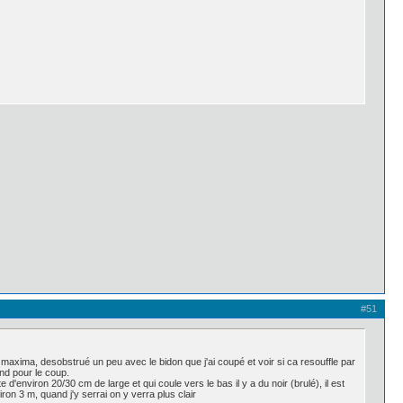
#51
maxima, desobstrué un peu avec le bidon que j'ai coupé et voir si ca resouffle par
ond pour le coup.
e d'environ 20/30 cm de large et qui coule vers le bas il y a du noir (brulé), il est
ron 3 m, quand j'y serrai on y verra plus clair