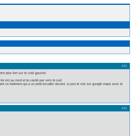
#41
'etre plus fort sur le coté gauche.
ée est au nord et la cavité par vers le sud
vant ce batiment qui a un petit escalier devant. tu peu le voir sur google maps avec le
#42