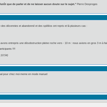
lutôt que de parler et de ne laisser aucun doute sur le sujet."
Pierre Desproges
e des décennies et abandonné et des spéléos ont repris et là plusieurs cas :
s
ons entrepris une désobstruction pleine roche vers - 10 m : nous avions en gros 3 m à faire 
ticipants !!!!
:10:54)
s mal pour chez moi meme en mode manuel