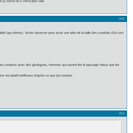
j'y serrai on y verra plus clair
#49
aible (qq mètres). Va les observer pour avoir une idée de la taille des conduits d'où sort
oire des contacts avec des géologues, hommes qui savent lire le paysage mieux que les
pirer est plutôt inefficace d'après ce que j'ai compris.
#50