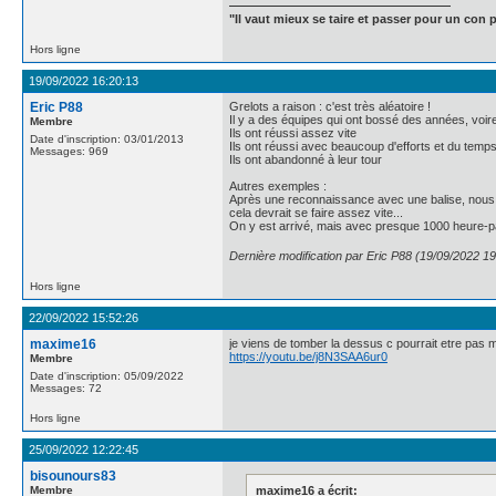
"Il vaut mieux se taire et passer pour un con p
Hors ligne
19/09/2022 16:20:13
Eric P88
Grelots a raison : c'est très aléatoire !
Il y a des équipes qui ont bossé des années, voir
Membre
Ils ont réussi assez vite
Date d'inscription: 03/01/2013
Ils ont réussi avec beaucoup d'efforts et du temp
Messages: 969
Ils ont abandonné à leur tour
Autres exemples :
Après une reconnaissance avec une balise, nous av
cela devrait se faire assez vite...
On y est arrivé, mais avec presque 1000 heure-par
Dernière modification par Eric P88 (19/09/2022 19
Hors ligne
22/09/2022 15:52:26
maxime16
je viens de tomber la dessus c pourrait etre pa
https://youtu.be/j8N3SAA6ur0
Membre
Date d'inscription: 05/09/2022
Messages: 72
Hors ligne
25/09/2022 12:22:45
bisounours83
Membre
maxime16 a écrit: