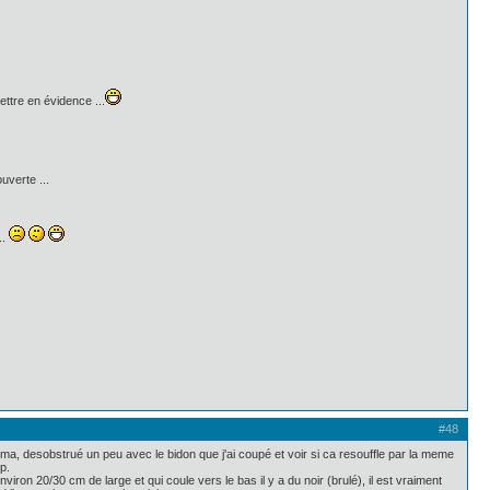
ettre en évidence ...
uverte ...
..
#48
ma, desobstrué un peu avec le bidon que j'ai coupé et voir si ca resouffle par la meme
p.
nviron 20/30 cm de large et qui coule vers le bas il y a du noir (brulé), il est vraiment