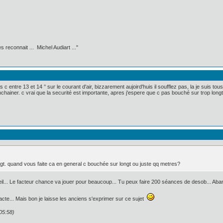
 reconnait ... Michel Audiart ..."
es c entre 13 et 14 ° sur le courant d'air, bizzarement aujoird'huis il soufflez pas, la je sui
nchainer. c vrai que la securité est importante, apres j'espere que c pas bouché sur trop lon
gt. quand vous faite ca en general c bouchée sur longt ou juste qq metres?
reil... Le facteur chance va jouer pour beaucoup... Tu peux faire 200 séances de desob... Aban
te... Mais bon je laisse les anciens s'exprimer sur ce sujet
05:58)