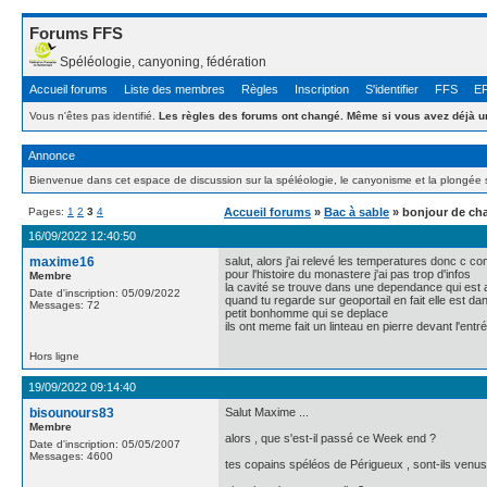
Forums FFS
Spéléologie, canyoning, fédération
Accueil forums
Liste des membres
Règles
Inscription
S'identifier
FFS
E
Vous n'êtes pas identifié.
Les règles des forums ont changé. Même si vous avez déjà un
Annonce
Bienvenue dans cet espace de discussion sur la spéléologie, le canyonisme et la plongée 
Pages:
1
2
3
4
Accueil forums
»
Bac à sable
» bonjour de cha
16/09/2022 12:40:50
maxime16
salut, alors j'ai relevé les temperatures donc c comp
pour l'histoire du monastere j'ai pas trop d'infos
Membre
la cavité se trouve dans une dependance qui est a 
Date d'inscription: 05/09/2022
quand tu regarde sur geoportail en fait elle est da
Messages: 72
petit bonhomme qui se deplace
ils ont meme fait un linteau en pierre devant l'en
Hors ligne
19/09/2022 09:14:40
bisounours83
Salut Maxime ...
Membre
alors , que s'est-il passé ce Week end ?
Date d'inscription: 05/05/2007
Messages: 4600
tes copains spéléos de Périgueux , sont-ils venus v