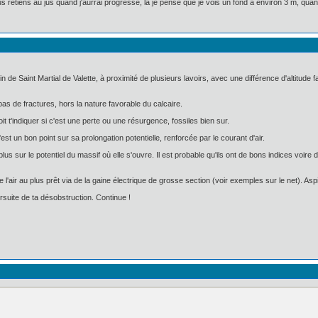
 retiens au jus quand j'aurrai progressé, la je pense que je vois un fond a environ 3 m, quand 
 de Saint Martial de Valette, à proximité de plusieurs lavoirs, avec une différence d'altitude f
pas de fractures, hors la nature favorable du calcaire.
 t'indiquer si c'est une perte ou une résurgence, fossiles bien sur.
est un bon point sur sa prolongation potentielle, renforcée par le courant d'air.
plus sur le potentiel du massif où elle s'ouvre. Il est probable qu'ils ont de bons indices v
er de l'air au plus prêt via de la gaine électrique de grosse section (voir exemples sur le net). As
rsuite de ta désobstruction. Continue !