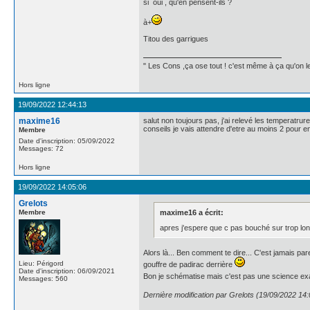
si oui , qu'en pensent-ils ?
à+
Titou des garrigues
" Les Cons ,ça ose tout ! c'est même à ça qu'on les
Hors ligne
19/09/2022 12:44:13
maxime16
salut non toujours pas, j'ai relevé les temperatrur
conseils je vais attendre d'etre au moins 2 pour e
Membre
Date d'inscription: 05/09/2022
Messages: 72
Hors ligne
19/09/2022 14:05:06
Grelots
Membre
maxime16 a écrit:
apres j'espere que c pas bouché sur trop lon
Alors là... Ben comment te dire... C'est jamais pa
Lieu: Périgord
gouffre de padirac derrière
Date d'inscription: 06/09/2021
Bon je schématise mais c'est pas une science exac
Messages: 560
Dernière modification par Grelots (19/09/2022 14: