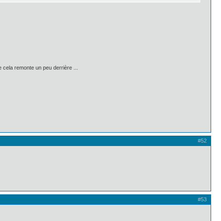
e cela remonte un peu derrière ...
#52
#53