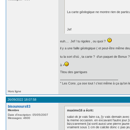
La carte géologique ne montre rien de particul
Jef
euh.... Jef ! tu rigoles , ou quoi ?
il y a une faille géologique ( et peut-être même d
tu la sort d'où , ta carte ? d'un paquet de Bonux
à +
Titou des garrigues
" Les Cons ,ça ose tout ! c'est même à ça qu'on les
Hors ligne
26/09/2022 18:07:58
bisounours83
Membre
maxime16 a écrit:
Date d'inscription: 05/05/2007
salut ok je vais faire ca, j'y vais demain a
Messages: 4600
la meme occasion. en excavant l'autre jour j'a
bizzzarement j'ai sorti aussi une pierre jaune 
vraiment sous 1 cm de calcite donc c pas jeun