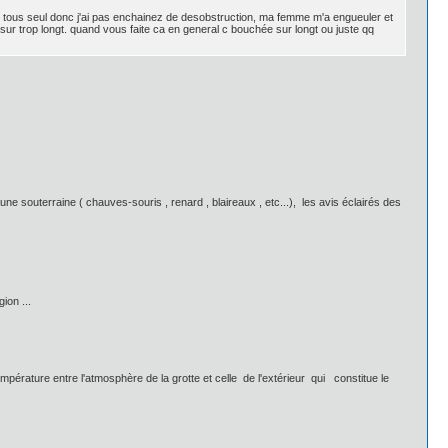
 suis tous seul donc j'ai pas enchainez de desobstruction, ma femme m'a engueuler et
 sur trop longt. quand vous faite ca en general c bouchée sur longt ou juste qq
a faune souterraine ( chauves-souris , renard , blaireaux , etc...), les avis éclairés des
ion ...
empérature entre l'atmosphère de la grotte et celle de l'extérieur qui constitue le