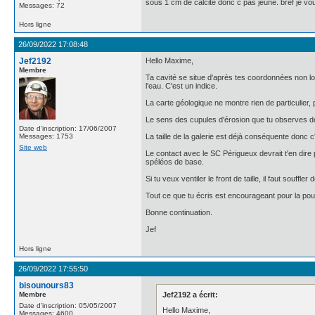
sous 1 cm de calcite donc c pas jeune. bref je vous
Messages: 72
Hors ligne
26/09/2022 17:08:48
Jef2192
Hello Maxime,
Membre
Ta cavité se situe d'après tes coordonnées non loin
l'eau. C'est un indice.
La carte géologique ne montre rien de particulier, 
Le sens des cupules d'érosion que tu observes doit
Date d'inscription: 17/06/2007
Messages: 1753
La taille de la galerie est déjà conséquente donc c'
Site web
Le contact avec le SC Périgueux devrait t'en dire 
spéléos de base.
Si tu veux ventiler le front de taille, il faut souffl
Tout ce que tu écris est encourageant pour la pou
Bonne continuation.
Jef
Hors ligne
26/09/2022 17:55:50
bisounours83
Membre
Jef2192 a écrit:
Date d'inscription: 05/05/2007
Hello Maxime,
Messages: 4600