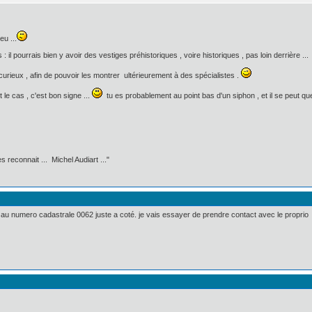
eu ...
: il pourrais bien y avoir des vestiges préhistoriques , voire historiques , pas loin derrière ...
curieux , afin de pouvoir les montrer ultérieurement à des spécialistes .
t le cas , c'est bon signe ...
tu es probablement au point bas d'un siphon , et il se peut qu
 reconnait ... Michel Audiart ..."
te au numero cadastrale 0062 juste a coté. je vais essayer de prendre contact avec le proprio