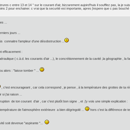
atrures c entre 13 et 14 ° sur le courant d'air, bizzarement aujoird'huis il soufflez pas, la je
oins 2 pour enchainer. c vrai que la securité est importante, apres j'espere que c pas bouché
es ...
niers jours ...
is connaitre l'ampleur d'une désobstruction ...
nt efficacement :
 l'aéraulique ( c.à.d. les courants d'air ...), le concrétionnement de la cavité ,la géographie , l
u alors : "laisse tomber " ...
, c'est encourageant , car cela correspond , je pense , à la température des grottes de ta rég
si j'ai raison ...
terruption de ton courant d'air , car c'est plutôt bon signe , et j'y vois une simple explication :
la température de l'atmosphère extérieure a bien dégringolé ...
hors c'est la différence de t
vité soit devenue "aspirante "...