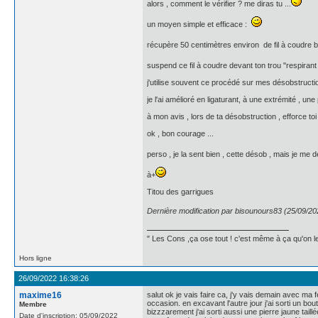
alors , comment le vérifier ? me diras tu ...
un moyen simple et efficace :
récupère 50 centimètres environ de fil à coudre 
suspend ce fil à coudre devant ton trou "respirant 
j'utilise souvent ce procédé sur mes désobstructio
je l'ai amélioré en ligaturant, à une extrémité , un
à mon avis , lors de ta désobstruction , efforce to
ok , bon courage ...
perso , je la sent bien , cette désob , mais je me dé
à+
Titou des garrigues
Dernière modification par bisounours83 (25/09/20
" Les Cons ,ça ose tout ! c'est même à ça qu'on les
Hors ligne
26/09/2022 16:38:26
maxime16
salut ok je vais faire ca, j'y vais demain avec m
occasion. en excavant l'autre jour j'ai sorti un bo
Membre
bizzzarement j'ai sorti aussi une pierre jaune taill
Date d'inscription: 05/09/2022