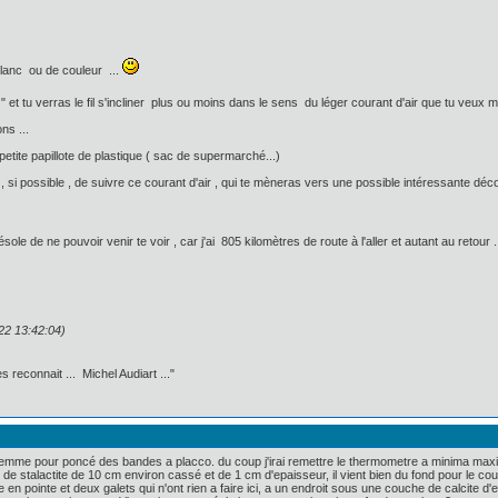
blanc ou de couleur ...
" et tu verras le fil s'incliner plus ou moins dans le sens du léger courant d'air que tu veux m
ns ...
e petite papillote de plastique ( sac de supermarché...)
i , si possible , de suivre ce courant d'air , qui te mèneras vers une possible intéressante déco
sole de ne pouvoir venir te voir , car j'ai 805 kilomètres de route à l'aller et autant au retour .
22 13:42:04)
 reconnait ... Michel Audiart ..."
a femme pour poncé des bandes a placco. du coup j'irai remettre le thermometre a minima maxi
ut de stalactite de 10 cm environ cassé et de 1 cm d'epaisseur, il vient bien du fond pour le cou
ée en pointe et deux galets qui n'ont rien a faire ici, a un endroit sous une couche de calcite d'e