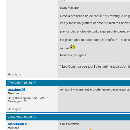
salut Maxime ,
c'est la présence de ce "brûlé " qui m'intrigue un p
vas-y mollo en grattant et observe bien tes déblais 
prends des photos de tout ce qui peut te paraître 
les galets dont tu parles sont-ils roulés ?? si c'es
ok , à+
titou des garrigues
" Les Cons ,ça ose tout ! c'est même à ça qu'on les
Hors ligne
27/09/2022 08:30:00
maxime16
ok titou il y a une autre grotte fermé par une por
Membre
Date d'inscription: 05/09/2022
Messages: 72
Hors ligne
27/09/2022 09:20:17
bisounours83
Salut Maxime ,
Membre