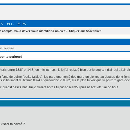
FS
EFC
EFPS
 compte, vous devez vous identifier à nouveau. Cliquez sur
S'identifier
.
souterraine
rente perigord
ris entre 13,8° et 14,8° en mini et maxi, la je l'ai replacé bien sur le courant d'air qui a l'air d
flanc de coline (petite falaise), les gars ont monté des murs en pierres au dessus donc l'entr
ns le batiment du terrain 0074 et qui touche le 0072, sur le plan tu voit que tu peux te garé de
trée qui est assez bas 1m je dirai et apres tu passe a 1m50 puis assez vite 2m de haut
isiter ta cavité ?