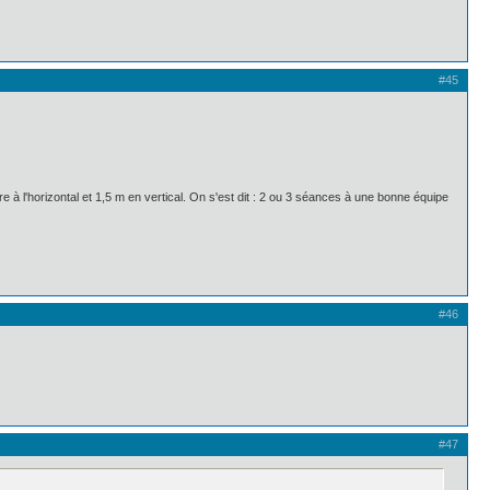
#45
à l'horizontal et 1,5 m en vertical. On s'est dit : 2 ou 3 séances à une bonne équipe
#46
#47