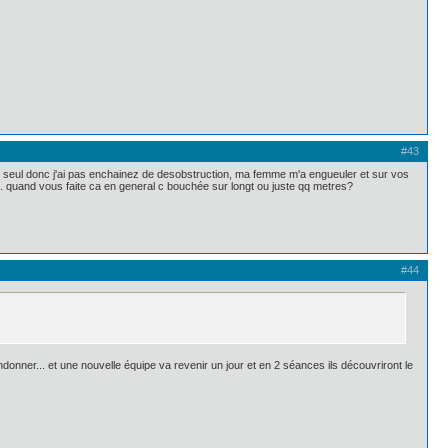
#43
s tous seul donc j'ai pas enchainez de desobstruction, ma femme m'a engueuler et sur vos
gt. quand vous faite ca en general c bouchée sur longt ou juste qq metres?
#44
donner... et une nouvelle équipe va revenir un jour et en 2 séances ils découvriront le