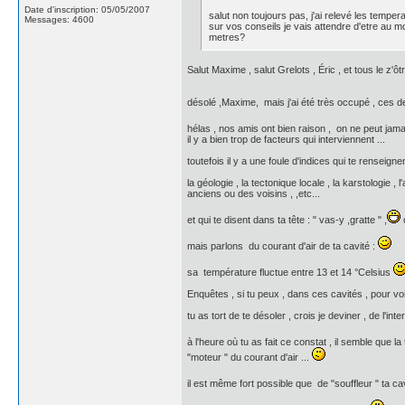
Date d'inscription: 05/05/2007
salut non toujours pas, j'ai relevé les temper
Messages: 4600
sur vos conseils je vais attendre d'etre au m
metres?
Salut Maxime , salut Grelots , Éric , et tous le z'ôtr
désolé ,Maxime, mais j'ai été très occupé , ces der
hélas , nos amis ont bien raison , on ne peut jama
il y a bien trop de facteurs qui interviennent ...
toutefois il y a une foule d'indices qui te renseigne
la géologie , la tectonique locale , la karstologie ,
anciens ou des voisins , ,etc...
et qui te disent dans ta tête : " vas-y ,gratte " ,
o
mais parlons du courant d'air de ta cavité :
sa température fluctue entre 13 et 14 °Celsius
Enquêtes , si tu peux , dans ces cavités , pour voir 
tu as tort de te désoler , crois je deviner , de l'in
à l'heure où tu as fait ce constat , il semble que 
"moteur " du courant d'air ...
il est même fort possible que de "souffleur " ta ca