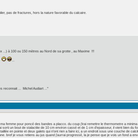
ier, pas de fractures, hors la nature favorable du calcaire.
eux ...) à 100 ou 150 mètres au Nord de sa grotte , au Maxime !!!
 ?
...
 reconnait ... Michel Audiart ..."
vec ma femme pour poncé des bandes a placco. du coup j'irai remettre le thermometre a minima 
i sorti un bout de stalactite de 10 cm environ cassé et de 1 cm d'epaisseur, il vient bien du f
taillée en pointe et deux galets qui n'ont rien a faire ici, a un endroit sous une couche de calcit
e. bref je vous retiens au jus quand j'aurrai progressé, la je pense que je vois un fond a envi