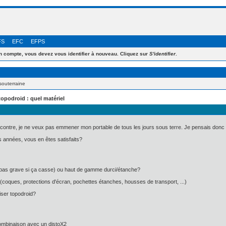
FS
EFC
EFPS
 compte, vous devez vous identifier à nouveau. Cliquez sur
S'identifier
.
souterraine
topodroid : quel matériel
 contre, je ne veux pas emmener mon portable de tous les jours sous terre. Je pensais donc in
s années, vous en êtes satisfaits?
pas grave si ça casse) ou haut de gamme durci/étanche?
 (coques, protections d'écran, pochettes étanches, housses de transport, ...)
iser topodroid?
n combinaison avec un distoX2