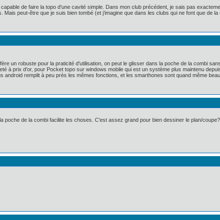
apable de faire la topo d'une cavité simple. Dans mon club précédent, je sais pas exactemen
 Mais peut-être que je suis bien tombé (et j’imagine que dans les clubs qui ne font que de la c
re un robuste pour la praticité d'utilisation, on peut le glisser dans la poche de la combi sa
é à prix d'or, pour Pocket topo sur windows mobile qui est un système plus maintenu depuis
s android remplit à peu près les mêmes fonctions, et les smarthones sont quand même beauco
la poche de la combi facilite les choses. C'est assez grand pour bien dessiner le plan/coupe?