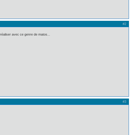
#2
 réaliser avec ce genre de matos...
#3