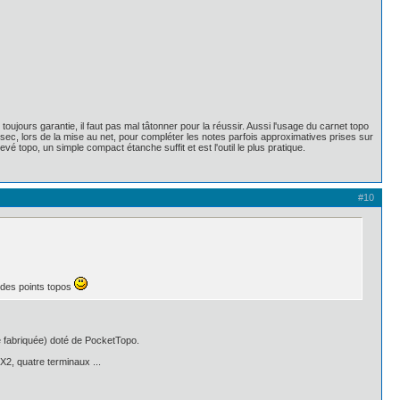
toujours garantie, il faut pas mal tâtonner pour la réussir. Aussi l'usage du carnet topo
sec, lors de la mise au net, pour compléter les notes parfois approximatives prises sur
evé topo, un simple compact étanche suffit et est l'outil le plus pratique.
#10
 des points topos
re fabriquée) doté de PocketTopo.
oX2, quatre terminaux ...