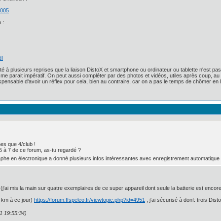
1005
 :
df
té à plusieurs reprises que la liaison DistoX et smartphone ou ordinateur ou tablette n'est pas 
me parait impératif. On peut aussi compléter par des photos et vidéos, utiles après coup, au 
ndispensable d'avoir un réflex pour cela, bien au contraire, car on a pas le temps de chômer en l
es que 4/club !
 5 à 7 de ce forum, as-tu regardé ?
raphe en électronique a donné plusieurs infos intéressantes avec enregistrement automatique
j'ai mis la main sur quatre exemplaires de ce super appareil dont seule la batterie est enco
 km à ce jour)
https://forum.ffspeleo.fr/viewtopic.php?id=4951
, j'ai sécurisé à donf: trois Dist
1 19:55:34)