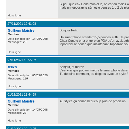
Si peu que ça? Dans mon club, on est au moins 4 c
mais un topographe sûr, et je penses 1 u 2 de plus.
Hors ligne
27/11/2021 12:41:08
Guilhem Maistre
Bonjour Félix,
Membre
Un smartphone standard 5,5 pouces suffit. Je préfè
Date d'inscription: 14/05/2008
Chez Cenote on a encore un PDA qu'on avait achet
Messages: 28
topodroid Je pense que maintenant Topodroid sou
Hors ligne
27/11/2021 15:55:52
felixN
Bonjour, et merci!
c'est vrai que pouvoir mettre le smartphone dans 
Membre
Tu dessine comment, au doigt ou avec un stylet?
Date d'inscription: 05/03/2020
Messages: 116
Hors ligne
01/12/2021 19:44:59
Guilhem Maistre
Au stylet, ça donne beaucoup plus de précision
Membre
Date d'inscription: 14/05/2008
Messages: 28
Hors ligne
01/12/2021 20:12:25