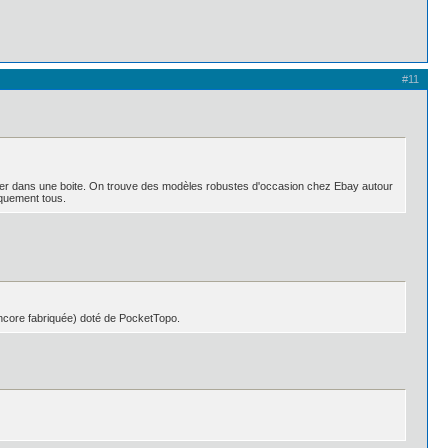
#11
téger dans une boite. On trouve des modèles robustes d'occasion chez Ebay autour
iquement tous.
 encore fabriquée) doté de PocketTopo.