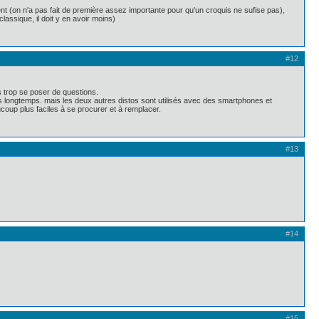
t (on n'a pas fait de première assez importante pour qu'un croquis ne sufise pas),
lassique, il doit y en avoir moins)
#12
ns trop se poser de questions.
 longtemps. mais les deux autres distos sont utilisés avec des smartphones et
up plus faciles à se procurer et à remplacer.
#13
#14
#15