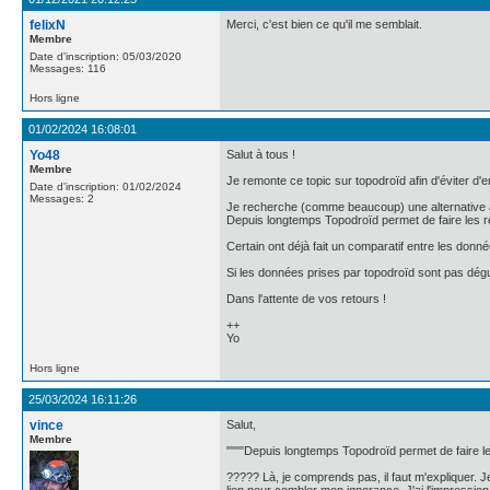
felixN
Merci, c'est bien ce qu'il me semblait.
Membre
Date d'inscription: 05/03/2020
Messages: 116
Hors ligne
01/02/2024 16:08:01
Yo48
Salut à tous !
Membre
Je remonte ce topic sur topodroïd afin d'éviter d'e
Date d'inscription: 01/02/2024
Messages: 2
Je recherche (comme beaucoup) une alternative 
Depuis longtemps Topodroïd permet de faire les re
Certain ont déjà fait un comparatif entre les donn
Si les données prises par topodroïd sont pas dégue
Dans l'attente de vos retours !
++
Yo
Hors ligne
25/03/2024 16:11:26
vince
Salut,
Membre
""""Depuis longtemps Topodroïd permet de faire les
????? Là, je comprends pas, il faut m'expliquer. 