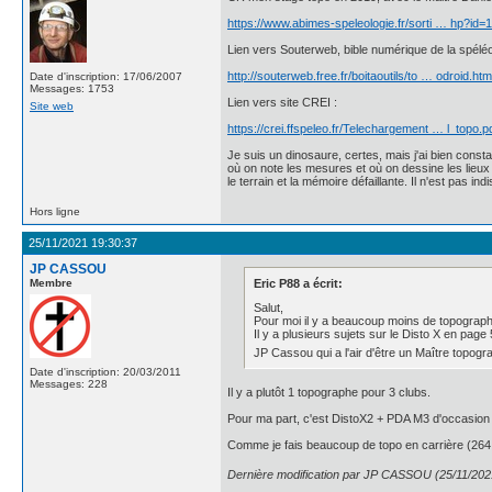
https://www.abimes-speleologie.fr/sorti … hp?id=
Lien vers Souterweb, bible numérique de la spéléo
http://souterweb.free.fr/boitaoutils/to … odroid.htm
Date d'inscription: 17/06/2007
Messages: 1753
Lien vers site CREI :
Site web
https://crei.ffspeleo.fr/Telechargement … l_topo.p
Je suis un dinosaure, certes, mais j'ai bien consta
où on note les mesures et où on dessine les lieux 
le terrain et la mémoire défaillante. Il n'est pas i
Hors ligne
25/11/2021 19:30:37
JP CASSOU
Membre
Eric P88 a écrit:
Salut,
Pour moi il y a beaucoup moins de topograph
Il y a plusieurs sujets sur le Disto X en page
JP Cassou qui a l'air d'être un Maître topog
Date d'inscription: 20/03/2011
Messages: 228
Il y a plutôt 1 topographe pour 3 clubs.
Pour ma part, c'est DistoX2 + PDA M3 d'occasion (
Comme je fais beaucoup de topo en carrière (264
Dernière modification par JP CASSOU (25/11/202