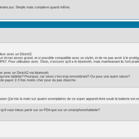
aginaire pur. Simple mais complexe quand même.
tiliser avec un DistoX2.
un écran assez grand, et si possible compatible avec un stylet, et de ne pas avoir à le pro
7. Pour utilisation avec Disto, s'assurer qu'il a le bluetooth, mais mainteanant ils l'ont prat
iser avec un DistoX2 via bluetooth.
 qu'une tablette? Pourquoi, car sinon c'est trop envombrant? Ou pour une autre raison?
ue de payer 2-3 fois moins cher pour du pas étanche.
ion (j'ai mis la main sur quatre exemplaires de ce super appareil dont seule la batterie est
qu'il vaut mieux partir sur un PDA que sur un smartphone/tablette?