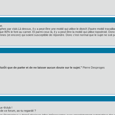
ue.
phes par club.Là dessus, il y a peut-être une moitié qui utilise le distoX (l'autre moitié trava
n que 80% le font au carnet. Et parmi ceux là, il y a peut-être la moitié qui utilise topodroid. Do
es (et encore) qui soient susceptible de répondre. Donc c'est normal que le sujet ne soit 
lutôt que de parler et de ne laisser aucun doute sur le sujet."
Pierre Desproges
e 4/club !
7 de ce forum, as-tu regardé ?