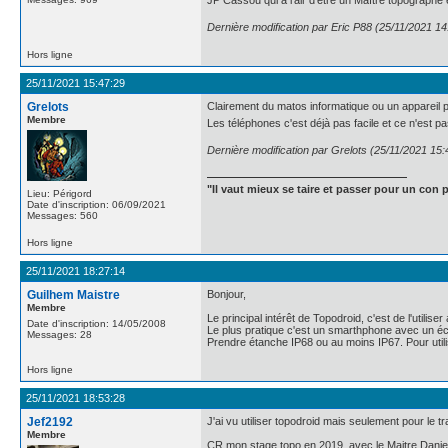
JP Cassou qui a l'air d'être un Maître topograph
Dernière modification par Eric P88 (25/11/2021 14
Hors ligne
25/11/2021 15:47:29
Grelots
Clairement du matos informatique ou un appareil ph
Membre
Les téléphones c'est déjà pas facile et ce n'est p
Dernière modification par Grelots (25/11/2021 15:
"Il vaut mieux se taire et passer pour un con p
Lieu: Périgord
Date d'inscription: 06/09/2021
Messages: 560
Hors ligne
25/11/2021 18:27:14
Guilhem Maistre
Bonjour,
Membre
Le principal intérêt de Topodroid, c'est de l'utilise
Date d'inscription: 14/05/2008
Le plus pratique c'est un smarthphone avec un éc
Messages: 28
Prendre étanche IP68 ou au moins IP67. Pour utilis
Hors ligne
25/11/2021 18:53:28
Jef2192
J'ai vu utiliser topodroid mais seulement pour le 
Membre
CR mon stage topo en 2019, avec le Maitre Daniel