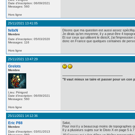
Date d'inscription: 06/09/2021
Messages: 560
Hors ligne
25/11/2021 13:41:05
felixN
Disons que ma question est aussi assez spécifiq
Je dirais qu'en moyenne, il y a peut-être 4 topogra
Membre
Et sur ceux qui utilisent le distoX, j'ai l'impressio
Date d'inscription: 05/03/2020
donc en France que quelques centaines de personn
Messages: 116
Hors ligne
25/11/2021 13:47:29
Grelots
Membre
"Il vaut mieux se taire et passer pour un con p
Lieu: Périgord
Date d'inscription: 06/09/2021
Messages: 560
Hors ligne
25/11/2021 14:12:36
Eric P88
Salut,
Pour moi il y a beaucoup moins de topographes qu
Membre
Il y a plusieurs sujets sur le Disto X en page 5 à 
Date d'inscription: 03/01/2013
Messages: 969