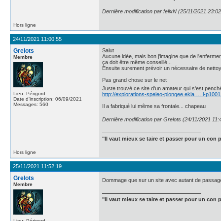
Dernière modification par felixN (25/11/2021 23:02
Hors ligne
24/11/2021 11:00:55
Grelots
Salut
Aucune idée, mais bon j'imagine que de l'enfermer
Membre
ça doit être même conseillé...
Ensuite surement prévoir un nécessaire de nettoyag
Pas grand chose sur le net
Juste trouvé ce site d'un amateur qui s'est penché
Lieu: Périgord
http://explorations-speleo-plongee.ekla … l-p100
Date d'inscription: 06/09/2021
Messages: 560
Il a fabriqué lui même sa frontale... chapeau
Dernière modification par Grelots (24/11/2021 11:
"Il vaut mieux se taire et passer pour un con p
Hors ligne
25/11/2021 11:52:19
Grelots
Dommage que sur un site avec autant de passage et 
Membre
"Il vaut mieux se taire et passer pour un con p
Lieu: Périgord