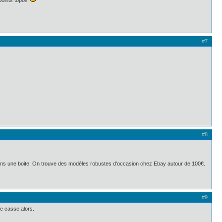
points topos
#7
#8
 dans une boite. On trouve des modèles robustes d'occasion chez Ebay autour de 100€.
#9
de casse alors.