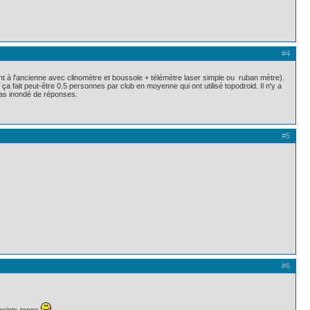
#4
illant à l'ancienne avec clinomètre et boussole + télémètre laser simple ou ruban mètre).
nc ça fait peut-être 0.5 personnes par club en moyenne qui ont utilisé topodroid. Il n'y a
pas inondé de réponses.
#5
#6