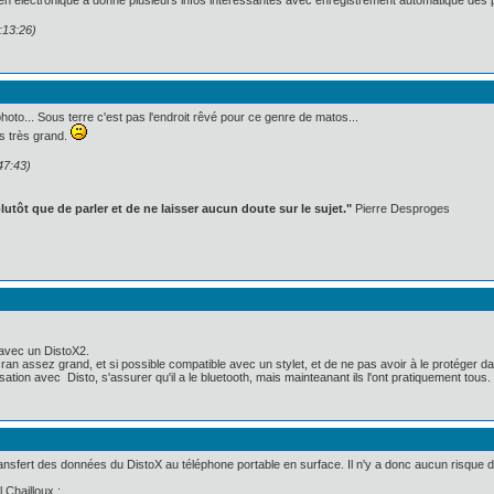
e en électronique a donné plusieurs infos intéressantes avec enregistrement automatique des 
:13:26)
oto... Sous terre c'est pas l'endroit rêvé pour ce genre de matos...
as très grand.
47:43)
lutôt que de parler et de ne laisser aucun doute sur le sujet."
Pierre Desproges
r avec un DistoX2.
ran assez grand, et si possible compatible avec un stylet, et de ne pas avoir à le protéger
ation avec Disto, s'assurer qu'il a le bluetooth, mais mainteanant ils l'ont pratiquement tous.
transfert des données du DistoX au téléphone portable en surface. Il n'y a donc aucun risque 
 Chailloux :