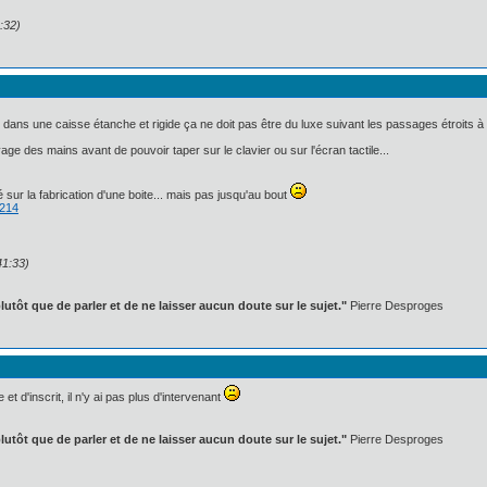
:32)
 dans une caisse étanche et rigide ça ne doit pas être du luxe suivant les passages étroits à
e des mains avant de pouvoir taper sur le clavier ou sur l'écran tactile...
 sur la fabrication d'une boite... mais pas jusqu'au bout
1214
41:33)
lutôt que de parler et de ne laisser aucun doute sur le sujet."
Pierre Desproges
d'inscrit, il n'y ai pas plus d'intervenant
lutôt que de parler et de ne laisser aucun doute sur le sujet."
Pierre Desproges