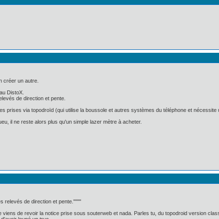
n créer un autre.
au DistoX.
levés de direction et pente.
ées prises via topodroïd (qui utilise la boussole et autres systèmes du téléphone et nécessite
u, il ne reste alors plus qu'un simple lazer mètre à acheter.
 relevés de direction et pente.""""
Je viens de revoir la notice prise sous souterweb et nada. Parles tu, du topodroid version cl