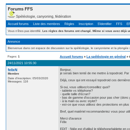
Forums FFS
Spéléologie, canyoning, fédération
Accueil forums
Liste des membres
Règles
Inscription
S'identifier
FFS
E
Vous n'êtes pas identifié.
Les règles des forums ont changé. Même si vous avez déjà un
Annonce
Bienvenue dans cet espace de discussion sur la spéléologie, le canyonisme et la plongée 
Pages:
1
Accueil forums
»
La spéléologie en général
» 
24/11/2021 10:55:30
felixN
Bonjour,
je serais bien tenté de me mettre à topodroid. Par
Membre
Date d'inscription: 05/03/2020
Déjà, ceux qui ont essayé topodroid ces dernière
Messages: 116
Si oui, vous utilisez/conseillez quoi?
- tablette vs téléphone?
- quelle taille d'écran?
- bas de gamme d'occasion pour pas cher (donc 
- à la main ou avec stylet?
- est-ce que vous utilisez des protections en plus
Bref, quel matériel recommanderiez vous pour util
Merci d'avance
Félix
EDIT : l'idée est d'utilisé le téléphone/tablette e