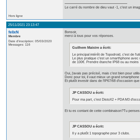
Le carré du nombre de dieu vaut -1, c'est un im
Hors ligne
25/11/2021 23:13:47
felixN
Bonsoir,
merci à tous pour vos réponses.
Membre
Date d'inscription: 05/03/2020
Messages: 116
Guilhem Maistre a écrit:
Le principal intérêt de Topodroid, c'est de l'u
Le plus pratique c'est un smarthphone avec 
de 100€. Prendre étanche IP68 ou au moins IP6
Oui, j'avais pas précisé, mais c'est bien pour util
Donc pour toi, il vaut mieux un grand smartphone
Et plutôt investir dans de l'IP67/68 d'occasion q
JP CASSOU a écrit:
Pour ma part, c'est DistoX2 + PDA M3 d'occas
Et tu es contant de cette combinaison?Tu penses 
JP CASSOU a écrit:
Il y a plutôt 1 topographe pour 3 clubs.