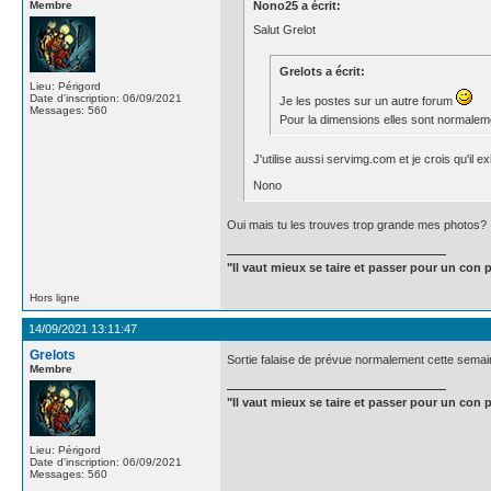
Membre
Nono25 a écrit:
Salut Grelot
Grelots a écrit:
Lieu: Périgord
Date d'inscription: 06/09/2021
Je les postes sur un autre forum
Messages: 560
Pour la dimensions elles sont normalem
J'utilise aussi servimg.com et je crois qu'il 
Nono
Oui mais tu les trouves trop grande mes photos?
"Il vaut mieux se taire et passer pour un con p
Hors ligne
14/09/2021 13:11:47
Grelots
Sortie falaise de prévue normalement cette semai
Membre
"Il vaut mieux se taire et passer pour un con p
Lieu: Périgord
Date d'inscription: 06/09/2021
Messages: 560