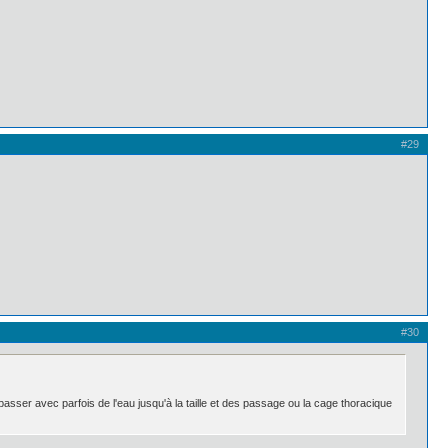
#29
#30
ser avec parfois de l'eau jusqu'à la taille et des passage ou la cage thoracique