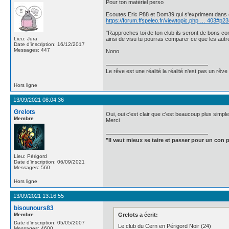
Pour ton matériel perso
Ecoutes Eric P88 et Dom39 qui s'expriment dans c
https://forum.ffspeleo.fr/viewtopic.php … 403#p2
"Rapproches toi de ton club ils seront de bons co
Lieu: Jura
ainsi de visu tu pourras comparer ce que les autres
Date d'inscription: 16/12/2017
Messages: 447
Nono
Le rêve est une réalité la réalité n'est pas un rêve
Hors ligne
13/09/2021 08:04:36
Grelots
Oui, oui c'est clair que c'est beaucoup plus simpl
Membre
Merci
"Il vaut mieux se taire et passer pour un con p
Lieu: Périgord
Date d'inscription: 06/09/2021
Messages: 560
Hors ligne
13/09/2021 13:16:55
bisounours83
Membre
Grelots a écrit:
Date d'inscription: 05/05/2007
Le club du Cern en Périgord Noir (24)
Messages: 4600