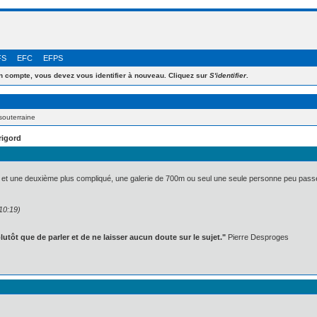
FS
EFC
EFPS
 compte, vous devez vous identifier à nouveau. Cliquez sur
S'identifier
.
souterraine
rigord
 et une deuxième plus compliqué, une galerie de 700m ou seul une seule personne peu passer a
10:19)
lutôt que de parler et de ne laisser aucun doute sur le sujet."
Pierre Desproges