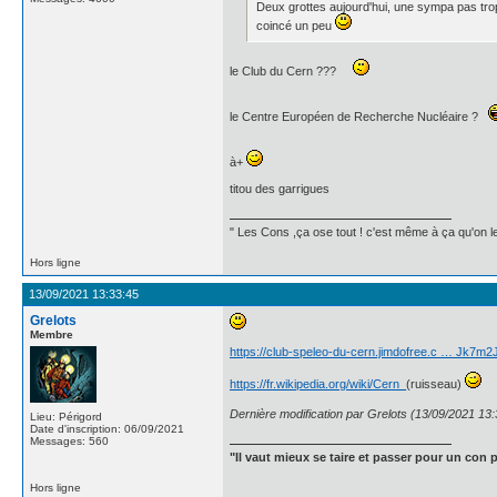
Deux grottes aujourd'hui, une sympa pas trop
coincé un peu
le Club du Cern ???
le Centre Européen de Recherche Nucléaire ?
à+
titou des garrigues
" Les Cons ,ça ose tout ! c'est même à ça qu'on les
Hors ligne
13/09/2021 13:33:45
Grelots
Membre
https://club-speleo-du-cern.jimdofree.c … Jk7m
https://fr.wikipedia.org/wiki/Cern_
(ruisseau)
Dernière modification par Grelots (13/09/2021 13:
Lieu: Périgord
Date d'inscription: 06/09/2021
Messages: 560
"Il vaut mieux se taire et passer pour un con p
Hors ligne