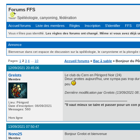
Forums FFS
Spéléologie, canyoning, fédération
Accueil forums
Liste des membres
Règles
Inscription
S'identifier
FFS
E
Vous n'êtes pas identifié.
Les règles des forums ont changé. Même si vous avez déjà un
Annonce
Bienvenue dans cet espace de discussion sur la spéléologie, le canyonisme et la plongée 
Pages:
1
2
3
4
…
10
Accueil forums
»
Bac à sable
» Bonjour du Pé
12/09/2021 20:45:06
Grelots
Le club du Cern en Périgord Noir (24)
Deux grottes aujourd'hui, une sympa pas trop dur
Membre
peu
Dernière modification par Grelots (13/09/2021 08:
Lieu: Périgord
"Il vaut mieux se taire et passer pour un con p
Date d'inscription: 06/09/2021
Messages: 560
Hors ligne
13/09/2021 07:50:47
Nono25
Bonjour Grelot et bienvenue
Membre