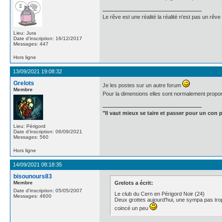
Le rêve est une réalité la réalité n'est pas un rêve
Lieu: Jura
Date d'inscription: 16/12/2017
Messages: 447
Hors ligne
13/09/2021 19:08:32
Grelots
Je les postes sur un autre forum
Membre
Pour la dimensions elles sont normalement propo
"Il vaut mieux se taire et passer pour un con p
Lieu: Périgord
Date d'inscription: 06/09/2021
Messages: 560
Hors ligne
14/09/2021 08:18:35
bisounours83
Membre
Grelots a écrit:
Date d'inscription: 05/05/2007
Le club du Cern en Périgord Noir (24)
Messages: 4600
Deux grottes aujourd'hui, une sympa pas trop
coincé un peu