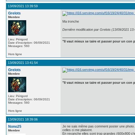
13/09/2021 13:39:59
Grelots
Membre
Ma tronche
Dernière modification par Grelots (13/09/2021 13:
Lieu: Périgord
"Il vaut mieux se taire et passer pour un con p
Date d'inscription: 06/09/2021
Messages: 560
Hors ligne
13/09/2021 13:41:54
Grelots
Membre
"Il vaut mieux se taire et passer pour un con p
Lieu: Périgord
Date d'inscription: 06/09/2021
Messages: 560
Hors ligne
13/09/2021 18:39:06
Nono25
Je ne sais même pas comment poster une photo..
celles ci me plaisent.
Membre
En revanche elles sont trop grandes (600x800 c'