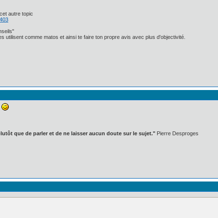
et autre topic
3403
nseils"
 utilisent comme matos et ainsi te faire ton propre avis avec plus d'objectivité.
e
lutôt que de parler et de ne laisser aucun doute sur le sujet."
Pierre Desproges