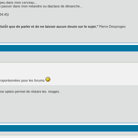
peu dans mon cerveau...
t pu passer dans mon méandre ou diaclase de dimanche...
34:45)
lutôt que de parler et de ne laisser aucun doute sur le sujet."
Pierre Desproges
proportionnées pour les forums
e une option permet de réduire les images.