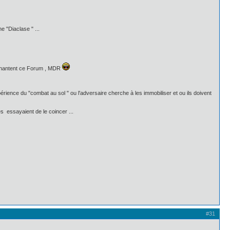
 "Diaclase " ...
ui hantent ce Forum , MDR
érience du "combat au sol " ou l'adversaire cherche à les immobiliser et ou ils doivent
s essayaient de le coincer ...
#31