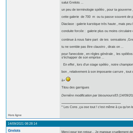
salut Grelots ...
un peu de terminologie spéléo , pour ta gouverne , 
cette galerie de 700 m ou tu passe souvent de prof
Diaclase : galerie karstique très haute , mais peu l
conduite forcée : galerie plus ou moins circulaire
continue à nous faire part de tes sensations ,Gre
tu ne semble pas être claustro , dirais on ...
pour l'anecdote , en régles générale , les spéléos
s'échapper de son emprise ...
En effet , lors d'un stage spéléo , notre champion
bon , relativement à son imposante carrure , tout
à+
Titou des garrigues
Dernière modification par bisounours83 (14/09/20
" Les Cons ,ça ose tout ! c'est même à ça qu'on les
Hors ligne
14/09/2021 08:28:14
Grelots
Merci pour ton retour... Je manque cruellement d