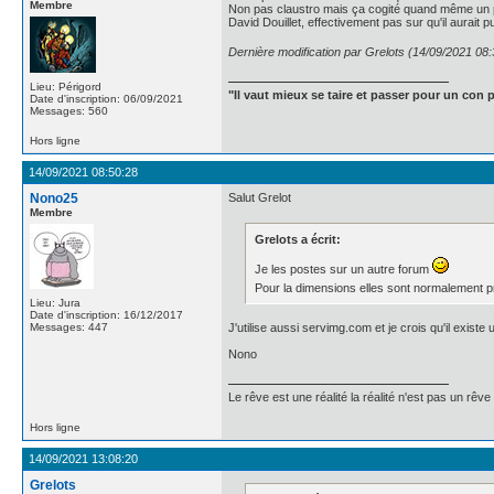
Membre
Non pas claustro mais ça cogité quand même un 
David Douillet, effectivement pas sur qu'il aurai
Dernière modification par Grelots (14/09/2021 08:
Lieu: Périgord
"Il vaut mieux se taire et passer pour un con p
Date d'inscription: 06/09/2021
Messages: 560
Hors ligne
14/09/2021 08:50:28
Nono25
Salut Grelot
Membre
Grelots a écrit:
Je les postes sur un autre forum
Pour la dimensions elles sont normalement 
Lieu: Jura
Date d'inscription: 16/12/2017
Messages: 447
J'utilise aussi servimg.com et je crois qu'il exist
Nono
Le rêve est une réalité la réalité n'est pas un rêve
Hors ligne
14/09/2021 13:08:20
Grelots