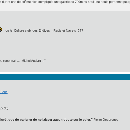
 dur et une deuxième plus compliqué, une galerie de 700m ou seul une seule personne peu pas
ou le Culture club des Endives , Radis et Navets ???
 reconnait ... Michel Audiart ..."
2J3e0s
35:05)
lutôt que de parler et de ne laisser aucun doute sur le sujet."
Pierre Desproges