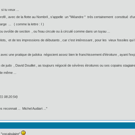
si tu veux ...
il , avec de la flotte au Nombril , s'appelle un "Méandre " trés certainement constitué d'une
arge ... ( comme la lettre : I )
 ou ovoîde de section , ou l'eau circule ou à circulé comme dans un tuyau ...
lots, et de tes impressions de débutants , car c'est intéressant , pour les vieux fossiles q
 avec une pratique de judoka négocient assez bien le franchissement d'étroiture , ayant l'exp
 de judo , David Douillet , as toujours négocié de sévères étroitures ou ses copains stagiaire
 de même ...
21 08:20:54)
 reconnait ... Michel Audiart ..."
e "vocabulaire"