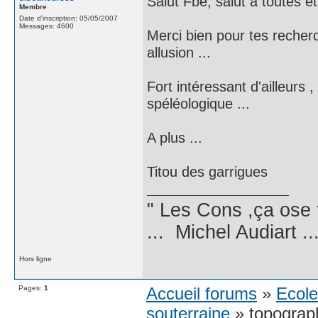
Salut Fbe, salut a toutes et
Membre
Date d'inscription: 05/05/2007
Messages: 4600
Merci bien pour tes recherc
allusion ...
Fort intéressant d'ailleurs 
spéléologique ...
A plus ...
Titou des garrigues
" Les Cons ,ça ose 
... Michel Audiart ..
Hors ligne
Pages:
1
Accueil forums
»
Ecole
souterraine
» topograph