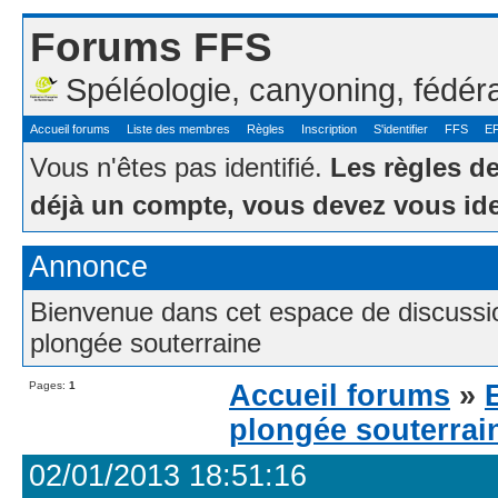
Forums FFS
Spéléologie, canyoning, fédér
Accueil forums
Liste des membres
Règles
Inscription
S'identifier
FFS
E
Vous n'êtes pas identifié.
Les règles d
déjà un compte, vous devez vous ide
Annonce
Bienvenue dans cet espace de discussion
plongée souterraine
Pages:
1
Accueil forums
»
plongée souterrai
02/01/2013 18:51:16