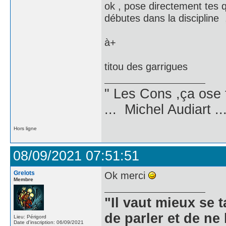
ok , pose directement tes 
débutes dans la discipline
à+
titou des garrigues
" Les Cons ,ça ose 
... Michel Audiart ..
Hors ligne
08/09/2021 07:51:51
Grelots
Ok merci
Membre
"Il vaut mieux se 
de parler et de ne 
Lieu: Périgord
Date d'inscription: 06/09/2021