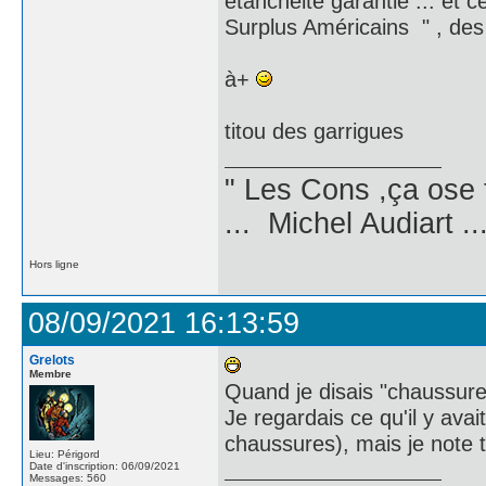
étanchéité garantie ... et ce
Surplus Américains " , des f
à+
titou des garrigues
" Les Cons ,ça ose 
... Michel Audiart ..
Hors ligne
08/09/2021 16:13:59
Grelots
Membre
Quand je disais "chaussure
Je regardais ce qu'il y avai
chaussures), mais je note 
Lieu: Périgord
Date d'inscription: 06/09/2021
Messages: 560