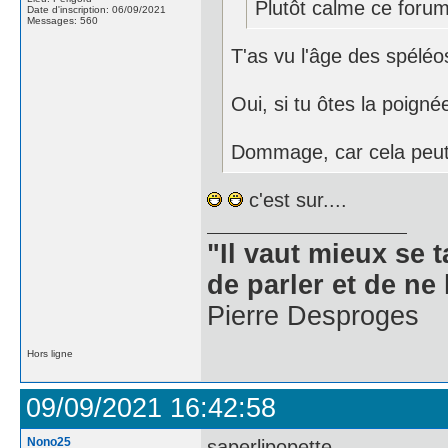
Plutôt calme ce for
Date d'inscription: 06/09/2021
Messages: 560
T'as vu l'âge des spélé
Oui, si tu ôtes la poigné
Dommage, car cela peut ê
c'est sur....
"Il vaut mieux se 
de parler et de ne 
Pierre Desproges
Hors ligne
09/09/2021 16:42:58
Nono25
saperlipopette