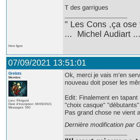
T des garrigues
" Les Cons ,ça ose 
... Michel Audiart ..
Hors ligne
07/09/2021 13:51:01
Grelots
Ok, merci je vais m'en serv
Membre
nouveau doit poser les m
Edit: Finalement en tapant
Lieu: Périgord
"choix casque" "débutants" 
Date d'inscription: 06/09/2021
Messages: 560
Pas grand chose ne vient 
Dernière modification par 