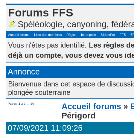
Forums FFS
Spéléologie, canyoning, fédér
Accueil forums
Liste des membres
Règles
Inscription
S'identifier
FFS
E
Vous n'êtes pas identifié.
Les règles d
déjà un compte, vous devez vous ide
Annonce
Bienvenue dans cet espace de discussion
plongée souterraine
Pages:
1
2
3
…
10
Accueil forums
»
Périgord
07/09/2021 11:09:26