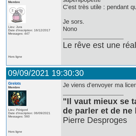
Membre
C'est très utile : pendant 
Je sors.
Lieu: Jura
Nono
Date d'inscription: 16/12/2017
Messages: 447
Le rêve est une réal
Hors ligne
09/09/2021 19:30:30
Grelots
Je viens d'envoyer ma li
Membre
"Il vaut mieux se 
de parler et de ne 
Lieu: Périgord
Date d'inscription: 06/09/2021
Messages: 560
Pierre Desproges
Hors ligne