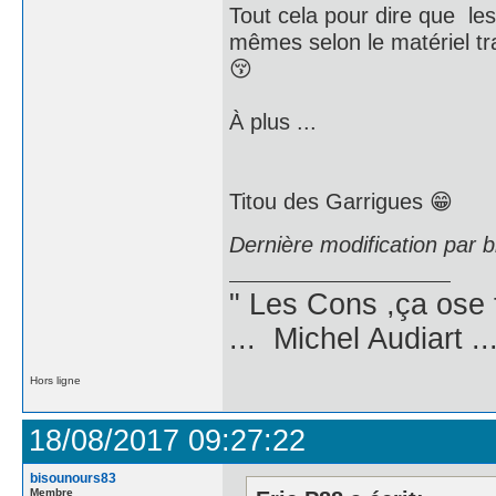
Tout cela pour dire que le
mêmes selon le matériel tran
😚
À plus ...
Titou des Garrigues 😁
Dernière modification par 
" Les Cons ,ça ose 
... Michel Audiart ..
Hors ligne
18/08/2017 09:27:22
bisounours83
Membre