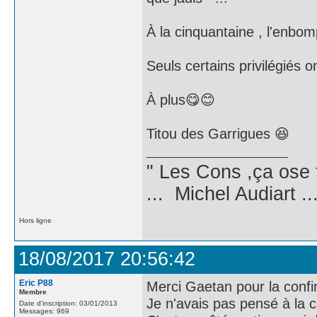
À la cinquantaine , l'enbom
Seuls certains privilégiés 
À plus😋😊
Titou des Garrigues 😆
" Les Cons ,ça ose 
... Michel Audiart ..
Hors ligne
18/08/2017 20:56:42
Eric P88
Merci Gaetan pour la confir
Membre
Je n'avais pas pensé à la 
Date d'inscription: 03/01/2013
Messages: 969