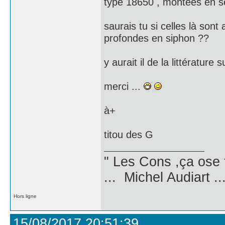
type 18650 , montées en sér
saurais tu si celles là son
profondes en siphon ??
y aurait il de la littérature
merci ...
à+
titou des G
" Les Cons ,ça ose 
... Michel Audiart ..
Hors ligne
15/08/2017 20:51:39