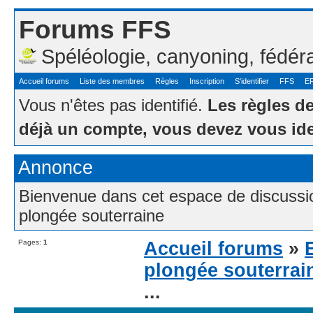
Forums FFS
Spéléologie, canyoning, fédér
Accueil forums
Liste des membres
Règles
Inscription
S'identifier
FFS
E
Vous n'êtes pas identifié.
Les règles d
déjà un compte, vous devez vous ide
Annonce
Bienvenue dans cet espace de discussion
plongée souterraine
Pages:
1
Accueil forums
»
plongée souterrai
...