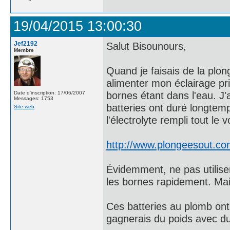
19/04/2015 13:00:30
Jef2192
Salut Bisounours,
Membre
Quand je faisais de la plong
alimenter mon éclairage pri
bornes étant dans l'eau. J
Date d'inscription: 17/06/2007
Messages: 1753
batteries ont duré longtemp
Site web
l'électrolyte rempli tout le
http://www.plongeesout.co
Évidemment, ne pas utilise
les bornes rapidement. Ma
Ces batteries au plomb ont 
gagnerais du poids avec du 