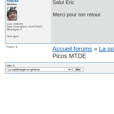
frider84
Salut Éric
Membre
Merci pour ton retour.
Lieu: Ardèche
Date d'inscription: 01/07/2023
Messages: 4
Hors ligne
Pages:
1
Accueil forums
»
La sp
Picos MTDE
Aller à