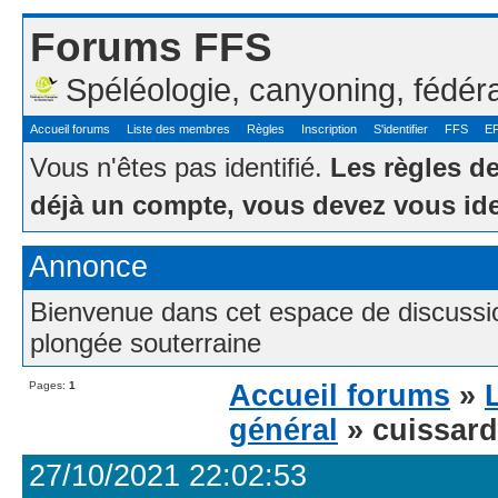
Forums FFS
Spéléologie, canyoning, fédér
Accueil forums
Liste des membres
Règles
Inscription
S'identifier
FFS
E
Vous n'êtes pas identifié.
Les règles d
déjà un compte, vous devez vous ide
Annonce
Bienvenue dans cet espace de discussion
plongée souterraine
Pages:
1
Accueil forums
»
général
» cuissar
27/10/2021 22:02:53