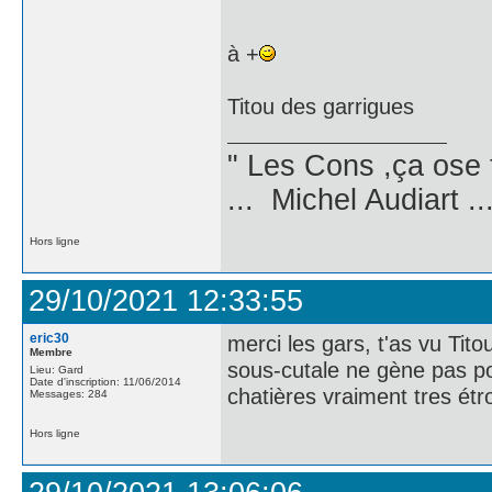
à +
Titou des garrigues
" Les Cons ,ça ose 
... Michel Audiart ..
Hors ligne
29/10/2021 12:33:55
eric30
merci les gars, t'as vu Titou
Membre
sous-cutale ne gène pas po
Lieu: Gard
Date d'inscription: 11/06/2014
chatières vraiment tres ét
Messages: 284
Hors ligne