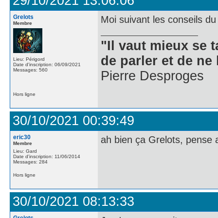
29/10/2021 13:06:06
Grelots
Moi suivant les conseils d
Membre
"Il vaut mieux se 
de parler et de ne 
Lieu: Périgord
Date d'inscription: 06/09/2021
Messages: 560
Pierre Desproges
Hors ligne
30/10/2021 00:39:49
eric30
ah bien ça Grelots, pense a
Membre
Lieu: Gard
Date d'inscription: 11/06/2014
Messages: 284
Hors ligne
30/10/2021 08:13:33