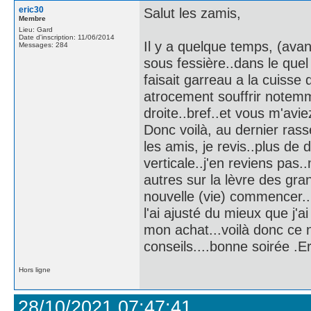
eric30
Salut les zamis,
Membre
Lieu: Gard
Date d'inscription: 11/06/2014
Il y a quelque temps, (avan
Messages: 284
sous fessière..dans le quel
faisait garreau a la cuisse
atrocement souffrir notemm
droite..bref..et vous m'avi
Donc voilà, au dernier ras
les amis, je revis..plus d
verticale..j'en reviens pas
autres sur la lèvre des gra
nouvelle (vie) commencer...c
l'ai ajusté du mieux que j'a
mon achat...voilà donc ce 
conseils....bonne soirée .Er
Hors ligne
28/10/2021 07:47:41