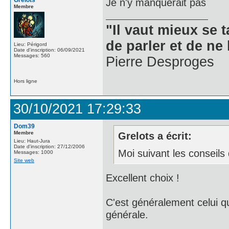
Grelots
Je n'y manquerait pas
Membre
"Il vaut mieux se 
de parler et de ne 
Lieu: Périgord
Date d'inscription: 06/09/2021
Messages: 560
Pierre Desproges
Hors ligne
30/10/2021 17:29:33
Dom39
Membre
Grelots a écrit:
Lieu: Haut-Jura
Date d'inscription: 27/12/2006
Moi suivant les conseil
Messages: 1000
Site web
Excellent choix !
C'est généralement celui 
générale.