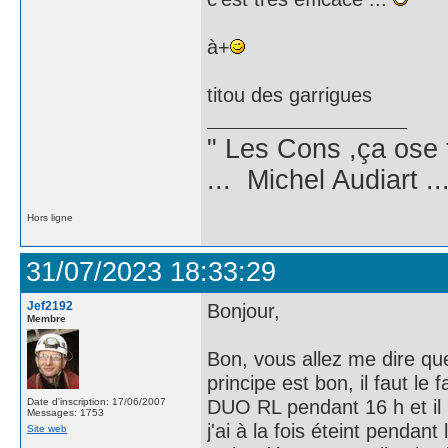
à+
titou des garrigues
" Les Cons ,ça ose 
... Michel Audiart ..
Hors ligne
31/07/2023 18:33:29
Jef2192
Bonjour,
Membre
Bon, vous allez me dire qu
principe est bon, il faut le
DUO RL pendant 16 h et il
Date d'inscription: 17/06/2007
Messages: 1753
j'ai à la fois éteint pendant
Site web