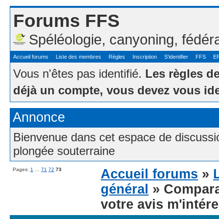
Forums FFS
Spéléologie, canyoning, fédér
Accueil forums
Liste des membres
Règles
Inscription
S'identifier
FFS
E
Vous n'êtes pas identifié.
Les règles d
déjà un compte, vous devez vous ide
Annonce
Bienvenue dans cet espace de discussion
plongée souterraine
Pages:
1
…
71
72
73
Accueil forums
»
général
» Comparat
votre avis m'intére