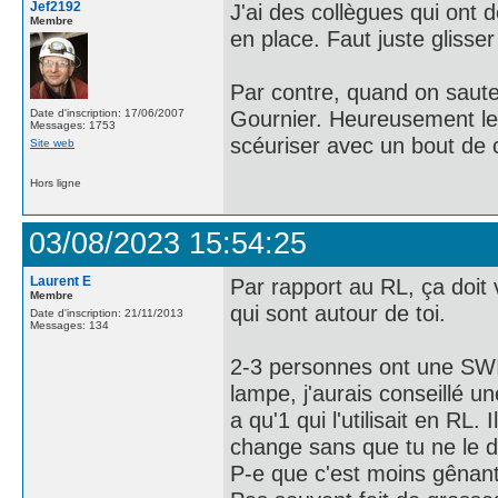
Jef2192
J'ai des collègues qui ont 
Membre
en place. Faut juste glisse
Par contre, quand on saute
Gournier. Heureusement le l
Date d'inscription: 17/06/2007
Messages: 1753
scéuriser avec un bout de c
Site web
Hors ligne
03/08/2023 15:54:25
Laurent E
Par rapport au RL, ça doit
Membre
qui sont autour de toi.
Date d'inscription: 21/11/2013
Messages: 134
2-3 personnes ont une SWIF
lampe, j'aurais conseillé un
a qu'1 qui l'utilisait en RL. 
change sans que tu ne le
P-e que c'est moins gênant