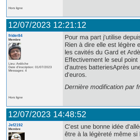
Hors ligne
12/07/2023 12:21:12
frider84
Pour ma part j'utilise dep
Membre
Rien à dire elle est légère
les cavités du Gard et Ard
Effectivement le seul point n
Lieu: Ardèche
d'autres batteriesAprès un
Date d'inscription: 01/07/2023
Messages: 4
d'euros.
Dernière modification par 
Hors ligne
12/07/2023 14:48:52
Jef2192
C'est une bonne idée d'al
Membre
être à la légèreté même si