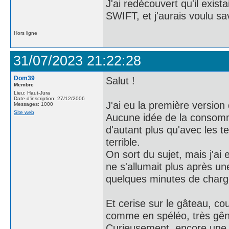
J'ai redécouvert qu'il exis
SWIFT, et j'aurais voulu sa
Hors ligne
31/07/2023 21:22:28
Dom39
Salut !
Membre
Lieu: Haut-Jura
Date d'inscription: 27/12/2006
J'ai eu la première version
Messages: 1000
Site web
Aucune idée de la consomm
d'autant plus qu'avec les 
terrible.
On sort du sujet, mais j'ai
ne s'allumait plus après une 
quelques minutes de charg
Et cerise sur le gâteau, cou
comme en spéléo, très gêna
Curieusement, encore une foi