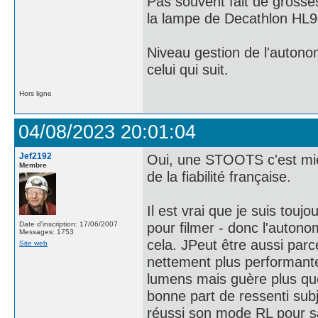
Pas souvent fait de grosse
la lampe de Decathlon HL900
Niveau gestion de l'autonom
celui qui suit.
Hors ligne
04/08/2023 20:01:04
Jef2192
Oui, une STOOTS c'est mieu
Membre
de la fiabilité française.
Il est vrai que je suis touj
pour filmer - donc l'autono
Date d'inscription: 17/06/2007
Messages: 1753
cela. JPeut être aussi parc
Site web
nettement plus performante
lumens mais guère plus que
bonne part de ressenti subj
réussi son mode RL pour s