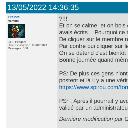
13/05/2022 14:36:35
Grelots
?!!!
Membre
Et on se calme, et on bois
avais écrits... Pourquoi c
De cliquer sur le membre ne 
Lieu: Périgord
Par contre oui cliquer sur le
Date d'inscription: 06/09/2021
Messages: 560
On se détend c'est bientôt
Bonne journée quand mê
PS: De plus ces gens n'ont fa
postent et là il y a une vér
https://www.spirou.com/fo
PS² : Après il pourrait y av
validé par un administrateur
Dernière modification par 