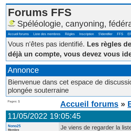
Forums FFS
Spéléologie, canyoning, fédér
Accueil forums
Liste des membres
Règles
Inscription
S'identifier
FFS
E
Vous n'êtes pas identifié.
Les règles d
déjà un compte, vous devez vous ide
Annonce
Bienvenue dans cet espace de discussion
plongée souterraine
Pages:
1
Accueil forums
»
11/05/2022 19:05:45
Nono25
Je viens de regarder la li
Membre